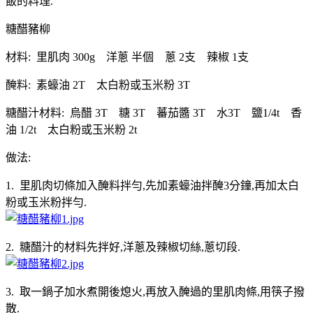
飯的料理.
糖醋豬柳
材料: 里肌肉 300g 洋蔥 半個 蔥 2支 辣椒 1支
醃料: 素蠔油 2T 太白粉或玉米粉 3T
糖醋汁材料: 烏醋 3T 糖 3T 蕃茄醬 3T 水3T 鹽1/4t 香
油 1/2t 太白粉或玉米粉 2t
做法:
1. 里肌肉切條加入醃料拌勻,先加素蠔油拌醃3分鐘,再加太白
粉或玉米粉拌勻.
2. 糖醋汁的材料先拌好,洋蔥及辣椒切絲,蔥切段.
3. 取一鍋子加水煮開後熄火,再放入醃過的里肌肉條,用筷子撥
散.