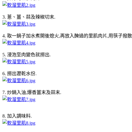
3. 蔥、薑、蒜及辣椒切末.
4. 取一鍋子加水煮開後熄火,再放入醃過的里肌肉片,用筷子撥散
5. 浸泡至肉變色就撈出.
6. 撈出瀝乾水份.
7. 炒鍋入油,爆香薑末及蒜末.
8. 加入調味料.