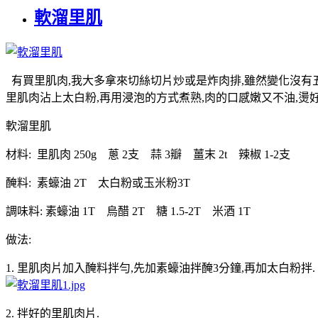
軟溜里肌
有買里肌肉,我大多拿來切絲切片炒或是炸肉排,雖然變化沒有五
里肌肉沾上太白粉,再用浸泡的方式煮熟,肉的口感嫩又不油,燙
軟溜里肌
材料: 里肌肉 250g 蔥 2支 蒜 3瓣 薑末 2t 辣椒 1-2支
醃料: 素蠔油 2T 太白粉或玉米粉3T
調味料: 素蠔油 1T 烏醋 2T 糖 1.5-2T 米酒 1T
做法:
1. 里肌肉片加入醃料拌勻,先加素蠔油拌醃3分鐘,再加太白粉拌.
2. 拌好的里肌肉片.