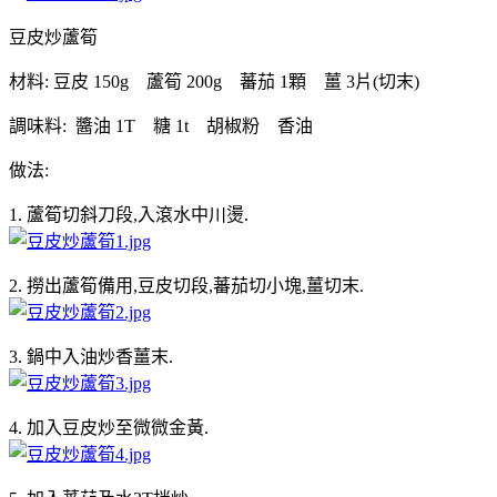
豆皮炒蘆筍
材料: 豆皮 150g 蘆筍 200g 蕃茄 1顆 薑 3片(切末)
調味料: 醬油 1T 糖 1t 胡椒粉 香油
做法:
1. 蘆筍切斜刀段,入滾水中川燙.
2. 撈出蘆筍備用,豆皮切段,蕃茄切小塊,薑切末.
3. 鍋中入油炒香薑末.
4. 加入豆皮炒至微微金黃.