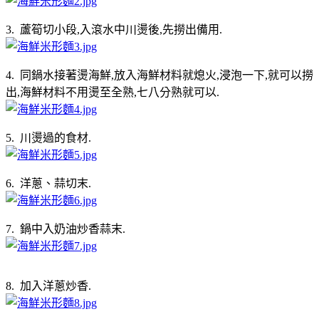
3. 蘆筍切小段,入滾水中川燙後,先撈出備用.
4. 同鍋水接著燙海鮮,放入海鮮材料就熄火,浸泡一下,就可以撈
出,海鮮材料不用燙至全熟,七八分熟就可以.
5. 川燙過的食材.
6. 洋蔥、蒜切末.
7. 鍋中入奶油炒香蒜末.
8. 加入洋蔥炒香.