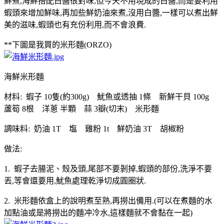
鮮煮,海鮮搭配白醬很對味,但今天不用現成的白醬,而是要利用
蝦頭來增加鮮味,再加些鮮奶油來煮,沒用白醬,一樣可以煮出鮮
美的滋味,蝦頭也有充份利用,而不會浪費.
**下圖是我買的米形麵(ORZO)
海鮮米形麵
材料: 蝦子 10隻(約300g) 魷魚或透抽 1條 新鮮干貝 100g
蘆筍 8根 洋蔥 半顆 蒜 3瓣(切末) 米形麵
調味料: 奶油 1T 塩 雞粉 1t 鮮奶油 3T 胡椒粉
做法:
1. 蝦子去腸泥、殼及頭,尾部不要剝掉,蝦頭的部份,洗淨不要
丟,等會還要用,魷魚處理乾淨切成圓圈狀.
2. 米形麵依盒上的說明煮至熟,再撈出備用.(可以在煮麵的水
加點油或是將撈出的麵冲冷水,這樣麵就不會黏在一起)