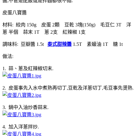
醬,不管是配飯或是拌麵都很不錯.
皮蛋八寶醬
材料: 絞肉 150g 皮蛋 2顆 豆乾 3塊(150g) 毛豆仁 3T 洋
蔥 半個 蒜末 1T 蔥 2支 紅辣椒 1支
調味料: 豆瓣醬 1.5t
泰式甜辣醬
1.5T 素蠔油 1T 糖 1t
做法:
1. 蒜、蔥及紅辣椒切末.
2. 皮蛋事先入水中煮熟再切丁,豆乾及洋蔥切丁,毛豆事先燙熟.
3. 鍋中入油炒香蒜末.
4. 加入洋蔥拌炒.