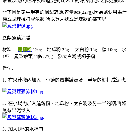
來做,天然的色澤及味道,絕對比人工的好,讓小孩吃我更放心.
**下圖是家中現有的鳳梨罐頭,容量8oz(227g),因為還要用果汁
機或調理機打成泥狀,所以買片狀或是塊狀的都可以.
鳳梨蓮藕涼糕
材料:
蓮藕粉
120g 地瓜粉 25g 太白粉 15g 糖 100g 水
1杯 鳳梨罐頭 1罐(227g) 熟太白粉或椰子粉
做法:
1. 在果汁機內加入一小罐的鳳梨罐頭及一半量的糖打成泥狀.
2. 在小鍋內加入蓮藕粉、地瓜粉、太白粉及另一半的糖,再將
鳳梨果泥倒入.
3. 加入1杯的水拌勻.