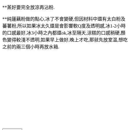
**蒸好要完全放凉再沾粉.
**純蓮藕粉做的點心,冰了不會變硬,但因材料中還有太白粉及
蕃薯粉,所以如果冰太久還是會影響軟Q度及透明感,冰1-2小時
的口感最好,冰3小時之內都還ok,冰至隔天,涼糕的口感稍硬,顏
色變得較淺不透明,如果早上做好,晚上才吃,那就先放室温,想吃
之前的兩三個小時再放水箱.