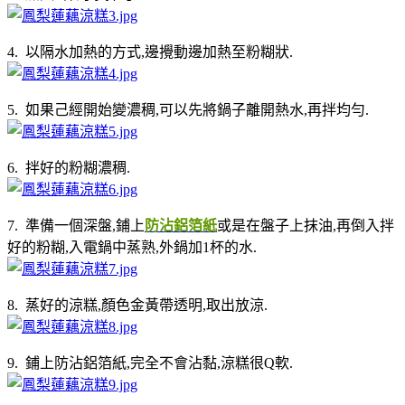
4. 以隔水加熱的方式,邊攪動邊加熱至粉糊狀.
5. 如果己經開始變濃稠,可以先將鍋子離開熱水,再拌均勻.
6. 拌好的粉糊濃稠.
7. 準備一個深盤,鋪上
防沾鋁箔紙
或是在盤子上抹油,再倒入拌
好的粉糊,入電鍋中蒸熟,外鍋加1杯的水.
8. 蒸好的涼糕,顏色金黃帶透明,取出放涼.
9. 鋪上防沾鋁箔紙,完全不會沾黏,涼糕很Q軟.