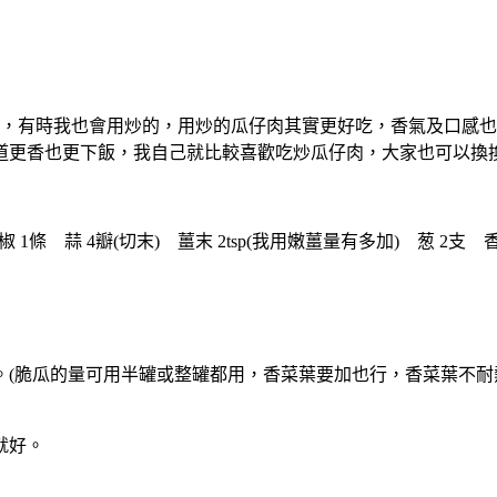
，有時我也會用炒的，用炒的瓜仔肉其實更好吃，香氣及口感也
道更香也更下飯，我自己就比較喜歡吃炒瓜仔肉，大家也可以換
1條 蒜 4瓣(切末) 薑末 2tsp(我用嫩薑量有多加) 葱 2支 香菜梗
末。(脆瓜的量可用半罐或整罐都用，香菜葉要加也行，香菜葉不
就好。