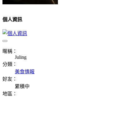
個人資訊
暱稱：
Juling
分類：
美食情報
好友：
累積中
地區：
⠀