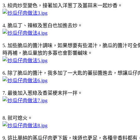
3. 絞肉炒至變色，接著加入洋葱丁及薑蒜末一起炒香。
4. 脆瓜丁、辣椒及葱白也加進去炒。
5. 加些脆瓜的醬汁調味，如果想要有些湯汁，脆瓜的醬汁可
時再補，脆瓜量放的多寡也會影響鹹味。
6. 除了脆瓜的醬汁，我多加了一大匙的蕃茄醬進去，想讓瓜
7. 最後加入葱綠及香菜梗末拌一拌。
8. 就可熄火。
9. 這比單純的蒸瓜仔肉更下飯，味道也更足，各種辛香料都