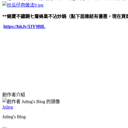
**鍋寶不鏽鋼七層蜂巢不沾炒鍋（點下面連結有優惠，現在買
https://bit.ly/33Y9BlL
創作者介紹
Juling
Juling's Blog