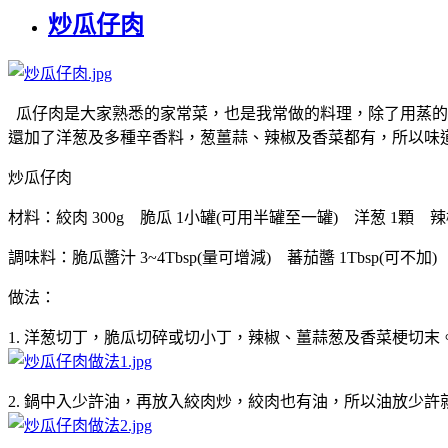
炒瓜仔肉
瓜仔肉是大家熟悉的家常菜，也是我常做的料理，除了用蒸的
還加了洋葱及多種辛香料，葱薑蒜、辣椒及香菜都有，所以味
炒瓜仔肉
材料：絞肉 300g 脆瓜 1小罐(可用半罐至一罐) 洋葱 1顆 辣椒 
調味料：脆瓜醬汁 3~4Tbsp(量可增減) 蕃茄醬 1Tbsp(可不加)
做法：
1. 洋葱切丁，脆瓜切碎或切小丁，辣椒、薑蒜葱及香菜梗切
2. 鍋中入少許油，再放入絞肉炒，絞肉也有油，所以油放少許