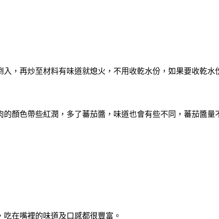
全倒入，再炒至材料有味道就熄火，不用收乾水份，如果要收乾水
仔肉的顏色帶些紅潤，多了蕃茄醬，味道也會有些不同，蕃茄醬量
有，吃在嘴裡的味道及口感都很豐富。