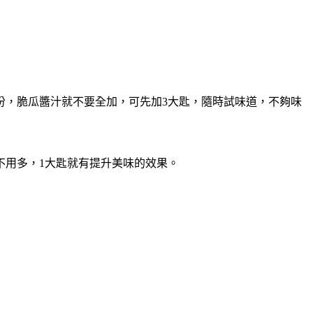
份，脆瓜醬汁就不要全加，可先加3大匙，隨時試味道，不夠味
不用多，1大匙就有提升美味的效果。