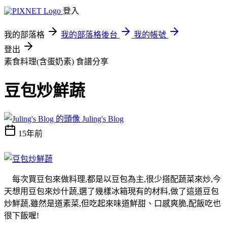
登入
我的部落格
我的部落格後台
我的帳號
登出
素食料理(含蛋奶素)
食譜分享
豆包炒鮮蔬
Juling's Blog
15年前
每次買豆包來做料理,都是以豆包為主,很少搭配蔬菜來炒,今
天想用豆包來炒什蔬,選了幾樣冰箱現有的材料,做了這道豆包
炒鮮蔬,雖然是道素菜,但吃起來味道鮮甜、口感爽脆,配飯吃也
很下飯喔!