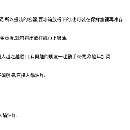
凍硬,所以盛裝的容器,要冰箱放得下的,也可裝在保鮮盒裡再凍存.
表金黃後,就可撈出放在紙巾上吸油.
,讓人越吃越順口,有興趣的朋友一起動手來做,為過年加菜.
不須解凍,直接入鍋油炸.
入鍋油炸.