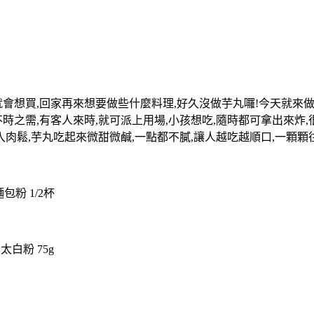
會想買,回家再來想要做些什麼料理,好久沒做芋丸囉!今天就來做
時之需,有客人來時,就可派上用場,小孩想吃,隨時都可拿出來炸,
入肉鬆,芋丸吃起來微甜微鹹,一點都不膩,讓人越吃越順口,一顆顆
麵包粉 1/2杯
日本太白粉 75g