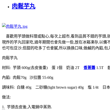
肉鬆芋丸
喜歡用芋頭做料理或點心,每次上超市,看到品質不錯的芋頭,就
現炸的芋丸回家吃,過年期間也會先做一些,放在冰箱凍存,以備不
也可包豆沙,但甜的吃多了也會膩,所以換換口味,做鹹的內餡,包
肉鬆芋丸
材料: 芋頭 600g(去皮後重) 蛋 1個 奶油 2T
香蔥醬
1.5T 
內餡: 肉鬆70g 沙拉醬 55-60g
調味料: 白糖 40g 二砂糖(light brown sugar) 40g 塩 1/4t 
做法:
1. 芋頭去皮後,入電鍋中蒸熟.