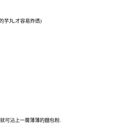
的芋丸,才容易炸透)
丸就可沾上一層薄薄的麵包粉.