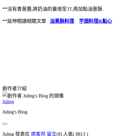
**沒有香蔥醬,將奶油的量增至3T,再加點油蔥酥.
**延伸閱讀相關文章
油蔥酥料理
芋頭料理&點心
創作者介紹
Juling
Juling's Blog
Juling 發表在
痞客邦
留言
(8)
人氣(
8813
)