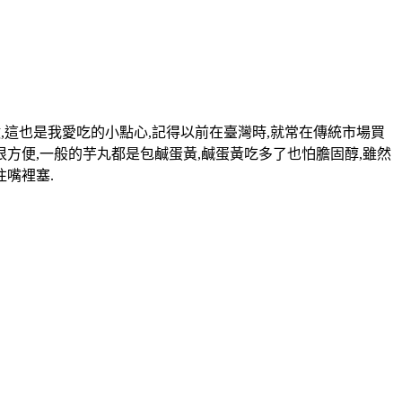
,這也是我愛吃的小點心,記得以前在臺灣時,就常在傳統市場買
很方便,一般的芋丸都是包鹹蛋黃,鹹蛋黃吃多了也怕膽固醇,雖然
往嘴裡塞.