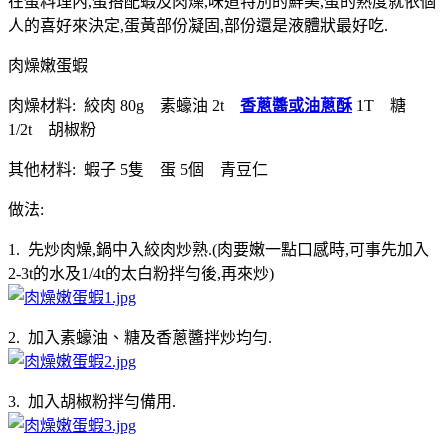
在蛋料理內,蛋搭配蝦及肉燥,味道特別的鮮美,蛋的熟度就依個
人的喜好來決定,蛋黃部份凝固,部份還是液體狀最好吃.
肉燥嫩蛋蝦
肉燥材料: 絞肉 80g 素蠔油 2t
香蔥醬或油蔥酥
1T 糖
1/2t 胡椒粉
其他材料: 蝦子 5隻 蛋 5個 青豆仁
做法:
1. 先炒肉燥,鍋中入絞肉炒熟.(肉要嫩一點口感時,可事先加入
2-3t的水及1/4t的太白粉拌勻後,再來炒)
2. 加入素蠔油、糖及香蔥醬拌炒均勻.
3. 加入胡椒粉拌勻備用.