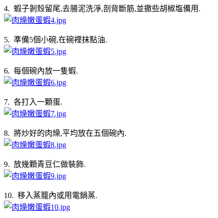
4. 蝦子剝殼留尾,去腸泥洗淨,剖背斷筋,並撒些胡椒塩備用.
5. 準備5個小碗,在碗裡抹點油.
6. 每個碗內放一隻蝦.
7. 各打入一顆蛋.
8. 將炒好的肉燥,平均放在五個碗內.
9. 放幾顆青豆仁做裝飾.
10. 移入蒸籠內或用電鍋蒸.