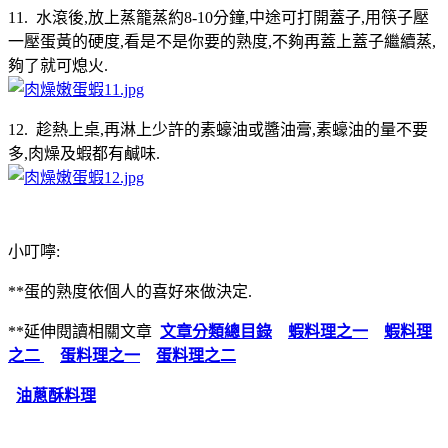
11. 水滾後,放上蒸籠蒸約8-10分鐘,中途可打開蓋子,用筷子壓
一壓蛋黃的硬度,看是不是你要的熟度,不夠再蓋上蓋子繼續蒸,
夠了就可熄火.
12. 趁熱上桌,再淋上少許的素蠔油或醬油膏,素蠔油的量不要
多,肉燥及蝦都有鹹味.
小叮嚀:
**蛋的熟度依個人的喜好來做決定.
**延伸閱讀相關文章
文章分類總目錄
蝦料理之一
蝦料理
之二
蛋料理之一
蛋料理之二
油蔥酥料理