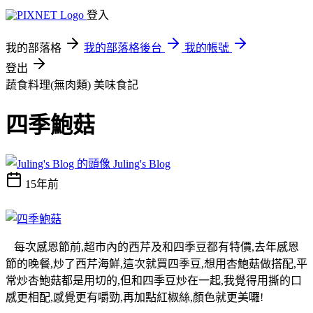
登入
我的部落格
我的部落格後台
我的帳號
登出
蔬食料理(無肉類)
美味食記
四季鮑菇
Juling's Blog
15年前
每次感恩節前,超市內的西芹及和四季豆都有特價,去年感恩
節的晚餐,炒了西芹海鮮,這次就買四季豆,想用杏鮑菇做搭配,平
常炒杏鮑菇都是用切的,但和四季豆炒在一起,我覺得用撕的口
感更相配,感覺更有嚼勁,再加點紅椒絲,顏色就更美囉!