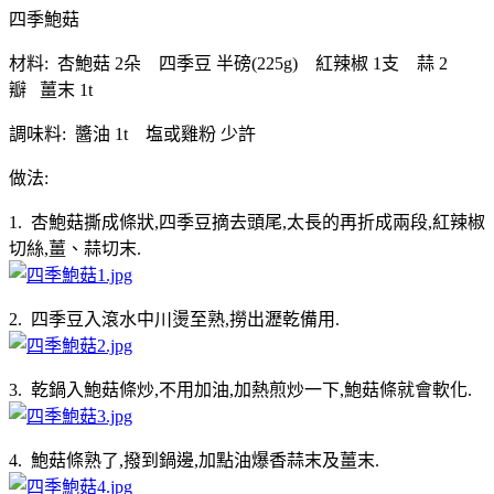
四季鮑菇
材料: 杏鮑菇 2朵 四季豆 半磅(225g) 紅辣椒 1支 蒜 2
瓣 薑末 1t
調味料: 醬油 1t 塩或雞粉 少許
做法:
1. 杏鮑菇撕成條狀,四季豆摘去頭尾,太長的再折成兩段,紅辣椒
切絲,薑、蒜切末.
2. 四季豆入滾水中川燙至熟,撈出瀝乾備用.
3. 乾鍋入鮑菇條炒,不用加油,加熱煎炒一下,鮑菇條就會軟化.
4. 鮑菇條熟了,撥到鍋邊,加點油爆香蒜末及薑末.