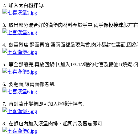
2. 加入太白粉拌勻.
3. 取出部分混合好的漢堡肉材料至於手中,兩手像投接球般左
4. 煎至微焦,翻面再煎,讓兩面都呈現焦香,肉汁都封在裏面,
5. 等全部煎完,再放回鍋中,加入1/3-1/2罐的七喜及醬油1t燒煮
6. 要翻面,讓兩面都煮到.
7. 直到醬汁變稠即可加入檸檬汁拌勻.
8. 在麵包內加入漢堡肉排、起司片及蕃茄即可.