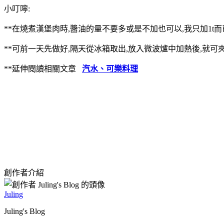
小叮嚀:
**在燒煮漢堡肉時,醬油的量不要多或是不加也可以,我只加1t而
**可前一天先做好,隔天從冰箱取出,放入微波爐中加熱後,就可
**延伸閱讀相關文章
汽水、可樂料理
創作者介紹
Juling
Juling's Blog