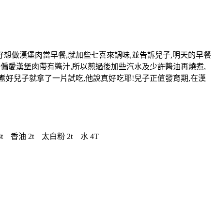
好想做漢堡肉當早餐,就加些七喜來調味,並告訴兒子,明天的早餐
子偏愛漢堡肉帶有醬汁,所以煎過後加些汽水及少許醬油再燒煮,
煮好兒子就拿了一片試吃,他說真好吃耶!兒子正值發育期,在漢
 香油 2t 太白粉 2t 水 4T