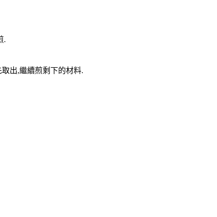
.
先取出,繼續煎剩下的材料.