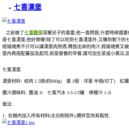
七喜漢堡
之前做了
七喜雞排
深獲兒子的喜愛,他一直問我,什麼時候還要
是七喜漢堡,他好樂喔!除了可以吃到七喜漢堡外,又賺到剩下的
經過燒煮不只可以讓漢堡肉熟透,釋放出來的肉汁,經過燒煮又被
堡內再搭配蕃茄及起司,就是營養的早餐,還可加生菜或小黃瓜,因
七喜漢堡
漢堡材料: 絞肉 1.5磅(約680g) 蛋 1個 洋蔥 半個(切丁) 紅蘿
醬汁調味料: 醬油 1t 七喜汽水 1/3-1/2罐 檸檬汁 1-2t
做法:
1. 在鍋內加入所有材料(太白粉除外),攪拌至肉有黏性.