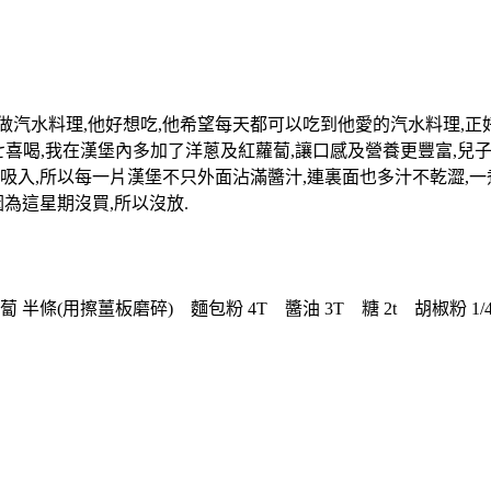
做汽水料理,他好想吃,他希望每天都可以吃到他愛的汽水料理,正
七喜喝,我在漢堡內多加了洋蔥及紅蘿蔔,讓口感及營養更豐富,兒
吸入,所以每一片漢堡不只外面沾滿醬汁,連裏面也多汁不乾澀,一
為這星期沒買,所以沒放.
蔔 半條(用擦薑板磨碎) 麵包粉 4T 醬油 3T 糖 2t 胡椒粉 1/4t