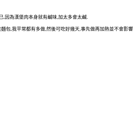
已,因為漢堡肉本身就有鹹味,加太多會太鹹.
夾麵包,我平常都有多做,然後可吃好幾天,事先做再加熱並不會影響