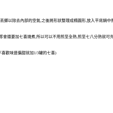
右丟擲以除去內部的空氣,之後將形狀整理成橢圓形,放入平底鍋中煎
因為等會還要加七喜燒煮,所以可以不用煎至全熟,煎至七八分熟就可
.(不喜歡味道偏甜就加1/3罐的七喜)