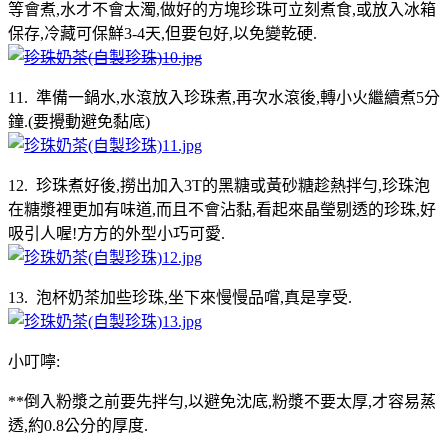
等會煮,水才不會太濁,做好的方塊珍珠可立刻煮食,或放入冰箱
保存,冷藏可保鮮3-4天,但要包好,以免變乾硬.
11. 準備一鍋水,水滾放入珍珠煮,再次水滾後,轉小火繼續煮5分
鐘.(要攪動避免黏底)
12. 珍珠煮好後,撈出加入3T的黑糖或黃砂糖趁熱拌勻,珍珠泡
在糖漿裡更加有味道,而且不會沾黏,看起來晶瑩剔透的珍珠,好
吸引人喔!方方的外型小巧可愛.
13. 泡杯奶茶加些珍珠,坐下來慢慢品嚐,真是享受.
小叮嚀:
**倒入粉漿之前要先拌勻,以避免沈底,粉漿不要太厚,才容易蒸
透,約0.8公分的厚度.