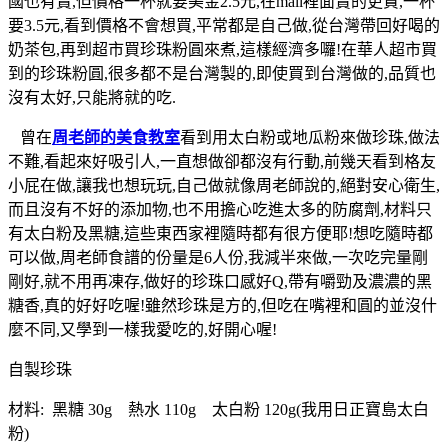
國也有賣,但價格一杯就要美金2.5元,在mall裡面賣的更貴,一杯
要3.5元,看到價格不會想買,平常都是自己做,從台灣帶回好喝的
奶茶包,再到超市買珍珠粉圓來煮,這樣經濟多囉!在華人超市買
到的珍珠粉圓,很多都不是台灣製的,即使買到台灣做的,品質也
沒有太好,只能將就的吃.
曾在
周老師的美食教室
看到用太白粉或地瓜粉來做珍珠,做法
不難,看起來好吸引人,一直想做卻都沒有行動,前幾天看到格友
小屁在做,讓我也想玩玩,自己做就像周老師說的,絕對安心衛生,
而且沒有不好的添加物,也不用擔心吃進太多的防腐劑,材料只
有太白粉及黑糖,這些東西家裡隨時都有很方便耶!想吃隨時都
可以做,周老師食譜的份量是6人份,我減半來做,一次吃完量剛
剛好,就不用再凍存,做好的珍珠口感好Q,帶有嚼勁及濃濃的黑
糖香,真的好好吃喔!雖然珍珠是方的,但吃在嘴裡和圓的並沒什
麼不同,又學到一樣我愛吃的,好開心喔!
自製珍珠
材料: 黑糖 30g 熱水 110g 太白粉 120g(我用日正寶島太白
粉)