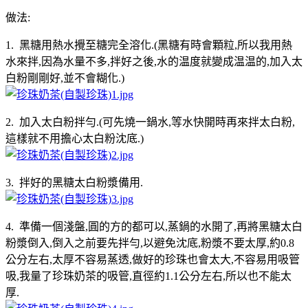
做法:
1. 黑糖用熱水攪至糖完全溶化.(黑糖有時會顆粒,所以我用熱
水來拌,因為水量不多,拌好之後,水的温度就變成温温的,加入太
白粉剛剛好,並不會糊化.)
2. 加入太白粉拌勻.(可先燒一鍋水,等水快開時再來拌太白粉,
這樣就不用擔心太白粉沈底.)
3. 拌好的黑糖太白粉漿備用.
4. 準備一個淺盤,圓的方的都可以,蒸鍋的水開了,再將黑糖太白
粉漿倒入,倒入之前要先拌勻,以避免沈底,粉漿不要太厚,約0.8
公分左右,太厚不容易蒸透,做好的珍珠也會太大,不容易用吸管
吸,我量了珍珠奶茶的吸管,直徑約1.1公分左右,所以也不能太
厚.