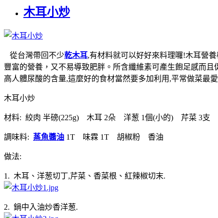
木耳小炒
從台灣帶回不少
乾木耳
,有材料就可以好好來料理囉!木耳營
豐富的營養，又不易導致肥胖。所含纖維素可產生飽足感而且促
高人體尿酸的含量,這麼好的食材當然要多加利用,平常做菜最愛
木耳小炒
材料: 絞肉 半磅(225g) 木耳 2朵 洋葱 1個(小的) 芹菜 3支
調味料:
蒸魚醬油
1T 味霖 1T 胡椒粉 香油
做法:
1. 木耳、洋葱切丁,芹菜、香菜根、紅辣椒切末.
2. 鍋中入油炒香洋葱.