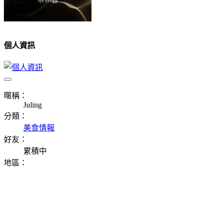
個人資訊
暱稱：
Juling
分類：
美食情報
好友：
累積中
地區：
⠀