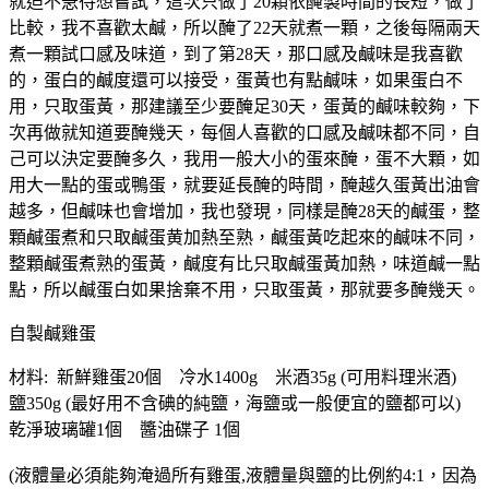
就迫不急待想嘗試，這次只做了20顆依醃製時間的長短，做了
比較，我不喜歡太鹹，所以醃了22天就煮一顆，之後每隔兩天
煮一顆試口感及味道，到了第28天，那口感及鹹味是我喜歡
的，蛋白的鹹度還可以接受，蛋黃也有點鹹味，如果蛋白不
用，只取蛋黃，那建議至少要醃足30天，蛋黃的鹹味較夠，下
次再做就知道要醃幾天，每個人喜歡的口感及鹹味都不同，自
己可以決定要醃多久，我用一般大小的蛋來醃，蛋不大顆，如
用大一點的蛋或鴨蛋，就要延長醃的時間，醃越久蛋黃出油會
越多，但鹹味也會增加，我也發現，同樣是醃28天的鹹蛋，整
顆鹹蛋煮和只取鹹蛋黄加熱至熟，鹹蛋黃吃起來的鹹味不同，
整顆鹹蛋煮熟的蛋黃，鹹度有比只取鹹蛋黃加熱，味道鹹一點
點，所以鹹蛋白如果捨棄不用，只取蛋黃，那就要多醃幾天。
自製鹹雞蛋
材料: 新鮮雞蛋20個 冷水1400g 米酒35g (可用料理米酒)
鹽350g (最好用不含碘的純鹽，海鹽或一般便宜的鹽都可以)
乾淨玻璃罐1個 醬油碟子 1個
(液體量必須能夠淹過所有雞蛋,液體量與鹽的比例約4:1，因為