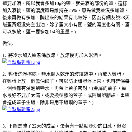
還要加酒，所以我會多加10g的鹽，就是酒的部份的鹽，這樣
加入酒後，鹽的濃度還是維持在25%，原先做我並沒多加鹽，
後來再做有多加，醃出來的結果有比較好，因為有網友說28天
鹹蛋黃還没完全出油，除了蛋大小有關，鹽的濃度也有關，酒
可以多放，鹽一要多加1/4的重量。)
做法:
1. 將冷水加入鹽煮沸放涼，放涼後再加入米酒。
2. 雞蛋洗淨擦乾，鹽水倒入乾淨的玻璃罐中，再放入雞蛋，
在雞蛋上放一個醬油碟子，可以防止雞蛋浮上來，也可確保每
一個蛋都有浸泡到鹽水，再蓋上蓋子密封。(金屬的蓋子，鹽
水最好不要加太滿，或要換塑膠的蓋子，或隔層塑膠袋，重鹽
會造成蓋子生鏽，除非是用不鏽鋼的蓋子。)
3. 下圖是醃了22天的成品，蛋黃有一點點沙沙的口感，但沒