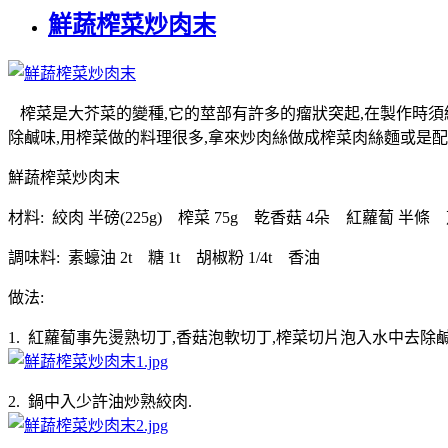
鮮蔬榨菜炒肉末
榨菜是大芥菜的變種,它的莖部有許多的瘤狀突起,在製作時須
除鹹味,用榨菜做的料理很多,拿來炒肉絲做成榨菜肉絲麵或是配飯
鮮蔬榨菜炒肉末
材料: 絞肉 半磅(225g) 榨菜 75g 乾香菇 4朵 紅蘿蔔 半條
調味料: 素蠔油 2t 糖 1t 胡椒粉 1/4t 香油
做法:
1. 紅蘿蔔事先燙熟切丁,香菇泡軟切丁,榨菜切片泡入水中去除
2. 鍋中入少許油炒熟絞肉.