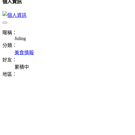
個人資訊
暱稱：
Juling
分類：
美食情報
好友：
累積中
地區：
⠀