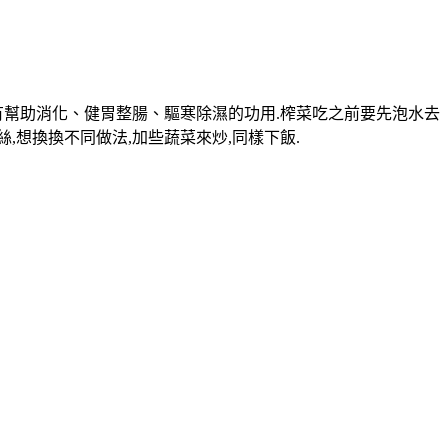
有幫助消化、健胃整腸、驅寒除濕的功用.榨菜吃之前要先泡水去
,想換換不同做法,加些蔬菜來炒,同樣下飯.