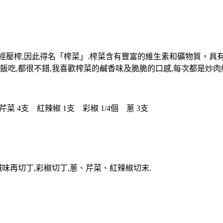
經壓榨,因此得名「榨菜」.榨菜含有豐富的維生素和礦物質，具
吃,都很不錯,我喜歡榨菜的鹹香味及脆脆的口感,每次都是炒肉絲
 芹菜 4支 紅辣椒 1支 彩椒 1/4個 蔥 3支
鹹味再切丁,彩椒切丁,蔥、芹菜、紅辣椒切末.