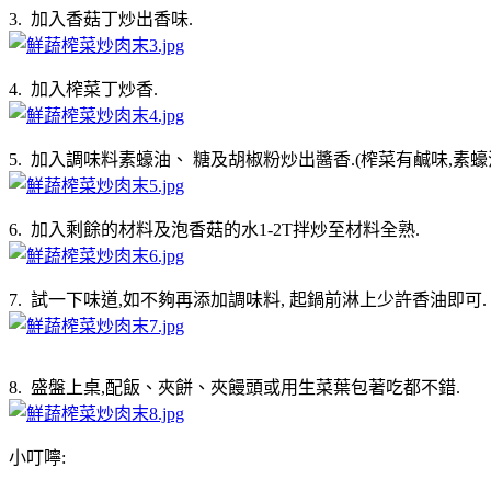
3. 加入香菇丁炒出香味.
4. 加入榨菜丁炒香.
5. 加入調味料素蠔油、 糖及胡椒粉炒出醬香.(榨菜有鹹味,素
6. 加入剩餘的材料及泡香菇的水1-2T拌炒至材料全熟.
7. 試一下味道,如不夠再添加調味料, 起鍋前淋上少許香油即可.
8. 盛盤上桌,配飯、夾餅、夾饅頭或用生菜葉包著吃都不錯.
小叮嚀: