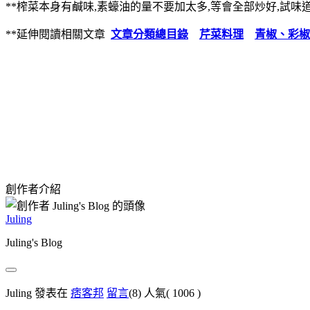
**榨菜本身有鹹味,素蠔油的量不要加太多,等會全部炒好,試味
**延伸閱讀相關文章
文章分類總目錄
芹菜料理
青椒、彩椒
創作者介紹
Juling
Juling's Blog
Juling 發表在
痞客邦
留言
(8)
人氣(
1006
)