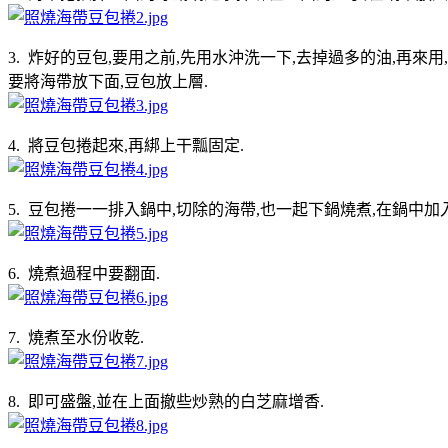
3. 炸好的豆包,要用之前,先用水沖洗一下,去掉過多的油,再來
要將海帶放下面,豆包放上層.
4. 將豆包捲起來,再綁上干瓢固定.
5. 豆包捲一一排入鍋中,切除的海帶,也一起下鍋燒煮,在鍋中加入
6. 燒煮過程中要翻面.
7. 燒煮至水份收乾.
8. 即可盛盤,並在上面撤些炒熟的白芝麻增香.