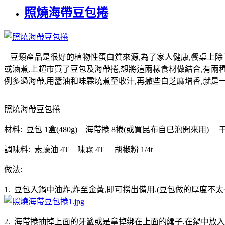
照燒海帶豆包捲
豆類產品是很好的植物性蛋白質來源,為了家人健康,餐桌上除了
或滷煮,上超市買了豆包及海帶捲,想將這兩樣食材做結合,有兩
例多過海帶,用醬油和味霖燒煮至收汁,再撒些白芝麻增香,就是
照燒海帶豆包捲
材料: 豆包 1盒(480g) 海帶捲 8捲(或買昆布自已泡開來用
調味料: 素蠔油 4T 味霖 4T 胡椒粉 1/4t
做法:
1. 豆包入鍋中油炸,炸至金黃,即可撈出備用.(豆包做的厚度不太
2. 海帶捲抽掉上面的牙籤或是拿掉绑在上面的繩子,在鍋中放入