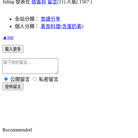
Juling 發表在
痞客邦
留言
(11)
人氣(
1567
)
全站分類：
食譜分享
個人分類：
素食料理(含蛋奶素)
▲top
載入更多
公開留言
私密留言
發佈留言
Recommended