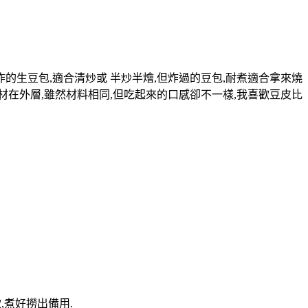
的生豆包,適合清炒或 半炒半燴,但炸過的豆包,耐煮適合拿來燒
材在外層,雖然材料相同,但吃起來的口感卻不一樣,我喜歡豆皮比
,煮好撈出備用.