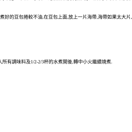
用,煮好的豆包捲較不油,在豆包上面,放上一片海帶,海帶如果太大
所有調味料及1/2-2/3杯的水煮開後,轉中小火繼續燒煮.