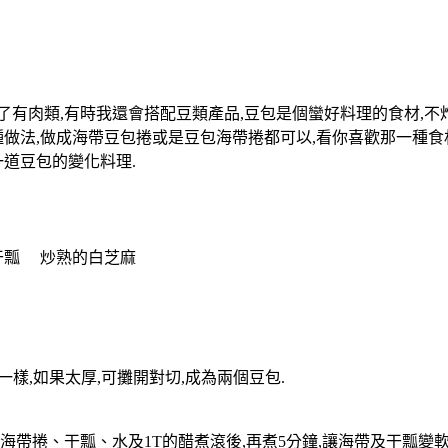
有肉類,有時我還會搭配豆類產品,豆包是個蠻好料理的食材,不炸
種做法,做成海帶豆包捲或是豆包海帶捲都可以,看你喜歡那一種食
一道豆包的變化料理.
) 干瓢 炒熟的白芝麻
一樣,如果太厚,可攤開對切,成為兩個豆包.
海帶捲、干瓢、水及1T的醋煮滾後,再煮5分鐘,讓海帶及干瓢變軟