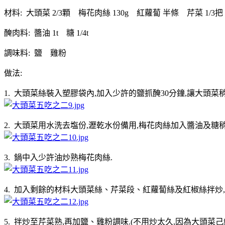
材料: 大頭菜 2/3顆 梅花肉絲 130g 紅蘿蔔 半條 芹菜 1/3
醃肉料: 醬油 1t 糖 1/4t
調味料: 鹽 雞粉
做法:
1. 大頭菜絲裝入塑膠袋內,加入少許的鹽抓醃30分鐘,讓大頭菜稍
2. 大頭菜用水洗去塩份,瀝乾水份備用,梅花肉絲加入醬油及糖稍
3. 鍋中入少許油炒熟梅花肉絲.
4. 加入剩餘的材料大頭菜絲、芹菜段、紅蘿蔔絲及紅椒絲拌炒,太
5. 拌炒至芹菜熟,再加鹽、雞粉調味.(不用炒太久,因為大頭菜