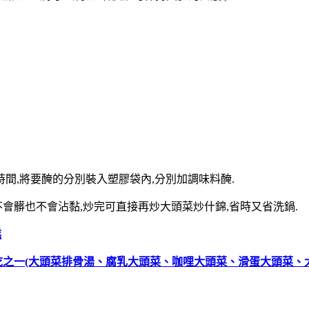
時間,將要醃的分別裝入塑膠袋內,分別加調味料醃.
不會髒也不會沾黏,炒完可直接再炒大頭菜炒什錦,省時又省洗鍋.
糕
吃之一(大頭菜排骨湯、腐乳大頭菜、咖哩大頭菜、滑蛋大頭菜、