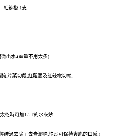
把 紅辣椒 1支
微出水.(鹽量不用太多)
醃,芹菜切段,紅蘿蔔及紅辣椒切絲.
乾時可加1-2T的水來炒.
己經醃過去除了去青澀味,快炒可保持爽脆的口感.)