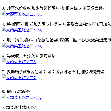
3. 炒至水份收乾,加少許雞粉調味.(培根有鹹味,不要調太鹹)
4. 將4個蛋打散,並加入調味料醬油.味霖及太白粉水拌勻,再加
5. 取一鍋子,加熱2T的油(油温要稍微高一點),倒入大頭菜蛋液
6. 等蛋液六七分凝固,就可翻鍋.
7. 搖動鍋子就很容易翻面,翻面後就可熄火,利用餘溫燜熟蛋.
8. 即可起鍋盛盤.
大頭菜炒什錦(五吃)