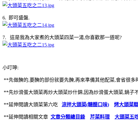
6. 即可盛盤.
7. 這是我為大家煮的大頭菜四菜一湯,你喜歡那一道呢?
小叮嚀:
**先做醃的,要醃的部份就要先醃,再來準備其他配菜,會省很多
**先炒滑蛋大頭菜再炒大頭菜炒什錦,因為炒滑蛋大頭菜,鍋子
**延伸閱讀大頭菜第六吃
涼拌大頭菜(糖醋口味)
烤大頭菜
**延伸閱讀相關文章
文章分類總目錄
芹菜料理
大頭菜五