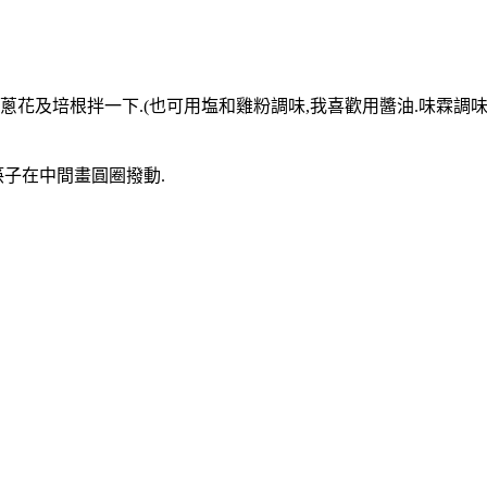
入蔥花及培根拌一下.(也可用塩和雞粉調味,我喜歡用醬油.味霖調味
,筷子在中間畫圓圈撥動.