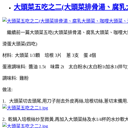
大頭菜五吃之二(大頭菜排骨湯、腐乳
繼續前一篇大頭菜五吃(大頭菜排骨湯、腐乳大頭菜、咖哩大頭
滑蛋大頭菜(四吃)
材料: 大頭菜 1/3顆 培根 3片 蔥 3支 蛋 4個
蛋液調味料: 醬油 1.5t 味霖 2t 太白粉水(太白粉1t加水1t拌勻
調味料: 雞粉
做法:
1. 大頭菜切去頭尾,用刀子削去外皮再絲,培根切絲,蔥切末備用.
2. 乾鍋入培根絲炒至微黃,再加入大頭菜絲及水1/4杯的水炒軟大