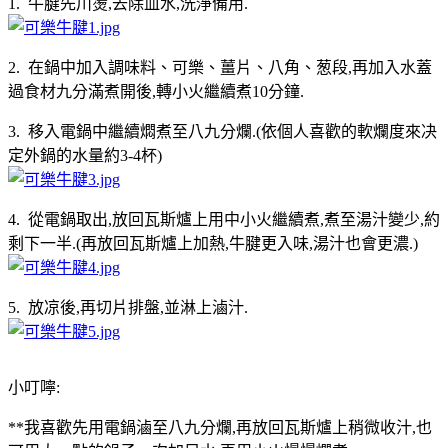
1. 牛腱先川燙,去除血水,洗淨備用.
2. 在鍋中加入調味料、可樂、薑片、八角、葱段,再加入水蓋
過食材九分滿煮開後,轉小火繼續煮10分鐘.
3. 移入電鍋中繼續燜煮至八九分爛.(依個人喜歡的軟爛度來决
定外鍋的水量約3-4杯)
4. 從電鍋取出,放回瓦斯爐上用中小火繼續煮,煮至湯汁變少,約
剩下一半.(再放回瓦斯爐上加熱,牛腱更入味,湯汁也會更濃.)
5. 放凉後,再切片排盤,並淋上滷汁.
小叮嚀:
**我喜歡先用電鍋滷至八九分爛,再放回瓦斯爐上稍微收汁,也