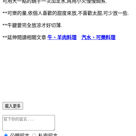
可用大一點的鍋子一次加足水,再用小火慢慢燜煮.
**可樂的量,依個人喜歡的甜度來放,不喜歡太甜,可少放一些.
**牛腱要完全放凉才好切薄.
**延伸閱讀相關文章
牛、羊肉料理
汽水、可樂料理
載入更多
公開留言
私密留言