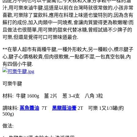
因配方不同也可以千變萬化,今天就和大家分享較不一樣的滷
汁,用可樂來滷牛腱,這道是以前在台灣時就很常做的,小孩非常
喜歡,可樂除了當飲料,應用在料理上味道也蠻特別的,因為含有
蘇打的成份,加入肉類中一同燒煮,會讓肉質變得更為軟嫩喔!而
且做法也很簡單,用可樂的甜來代替冰糖,曾經試過不少牌子的
可樂,但還是覺得可口可樂味道最合.
**在華人超市有兩種牛腱,一種外形較大,另一種較小,標示腱子
心,腱子心價格較貴,但肉很軟嫩,一點都不澀,一包真空包裝,內
有四個小牛腱.
可樂牛腱
材料: 牛腱 1600g 薑 2片 葱 3-4支 八角 3粒
調味料:
蒸魚醬油
7T
黑龍蔭油膏
2T 可樂 1又1/3罐(約
500g)
做法: