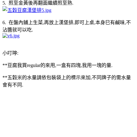
5. 煎至金黃後再翻面繼續煎至熟.
6. 在盤內鋪上生菜,再放上漢堡排,即可上桌,本身巳有鹹味,不
沾醬就可以吃.
小叮嚀:
**豆腐我買regular的來用,一盒有四塊,我用一塊的量.
**五穀米的水量請依包裝袋上的標示來加,不同牌子的需水量
會有不同.