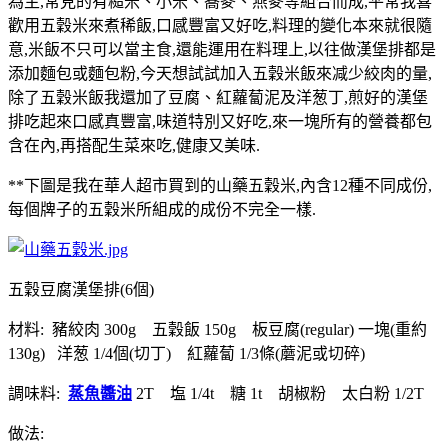
為主,常見的有糙米、小米、蕎麥、燕麥等組合而成,平常我喜
歡用五穀米來煮稀飯,口感豐富又好吃,料理的變化本來就很隨
意,米飯不只可以當主食,還能運用在料理上,以往做漢堡排都是
添加麵包或麵包粉,今天想試試加入五穀米飯來减少絞肉的量,
除了五穀米飯我還加了豆腐、紅蘿蔔泥及洋葱丁,煎好的漢堡
排吃起來口感真豐富,味道特別又好吃,來一塊所有的營養都包
含在內,再搭配生菜來吃,健康又美味.
**下圖是我在華人超市買到的山藥五穀米,內含12種不同成份,
每個牌子的五穀米所組成的成份不完全一樣.
五穀豆腐漢堡排(6個)
材料: 豬絞肉 300g 五穀飯 150g 板豆腐(regular) 一塊(重約
130g) 洋葱 1/4個(切丁) 紅蘿蔔 1/3條(蘑泥或切碎)
調味料:
蒸魚醬油
2T 塩 1/4t 糖 1t 胡椒粉 太白粉 1/2T
做法: