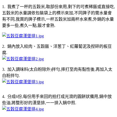
1. 我煮了一杯的五穀米,取部份來用,剩下的可煮稀飯或直接吃,
五穀米的水量請依包裝袋上的標示來加,不同牌子的需水量會
有不同,我買的牌子標示,一杯五穀米加兩杯水來煮,外鍋的水量
要多一些,煮久一點,飯才會熟.
2. 鍋內放入絞肉、五穀飯、洋葱丁、紅蘿蔔泥及揑碎的板豆
腐.
3. 加入調味料(太白粉除外)拌勻,摔打至肉有黏性後,再加入太
白粉拌勻.
4. 分成6份,每份用手來回的拍打成光滑的圓餅狀備用,鍋中放
些油,將整形好的漢堡排,一一排入鍋中煎.