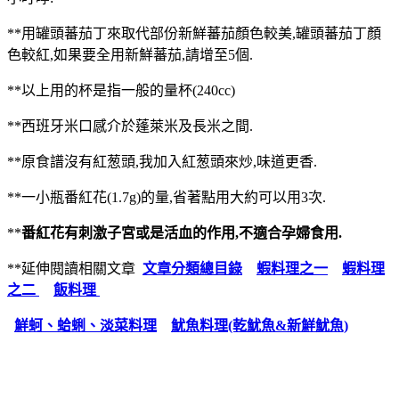
**用罐頭蕃茄丁來取代部份新鮮蕃茄顏色較美,罐頭蕃茄丁顏
色較紅,如果要全用新鮮蕃茄,請增至5個.
**以上用的杯是指一般的量杯(240cc)
**西班牙米口感介於蓬萊米及長米之間.
**原食譜沒有紅葱頭,我加入紅葱頭來炒,味道更香.
**一小瓶番紅花(1.7g)的量,省著點用大約可以用3次.
**
番紅花有刺激子宮或是活血的作用,不適合孕婦食用.
**延伸閱讀相關文章
文章分類總目錄
蝦料理之一
蝦料理
之二
飯料理
鮮蚵、蛤蜊、淡菜料理
魷魚料理(乾魷魚&新鮮魷魚)