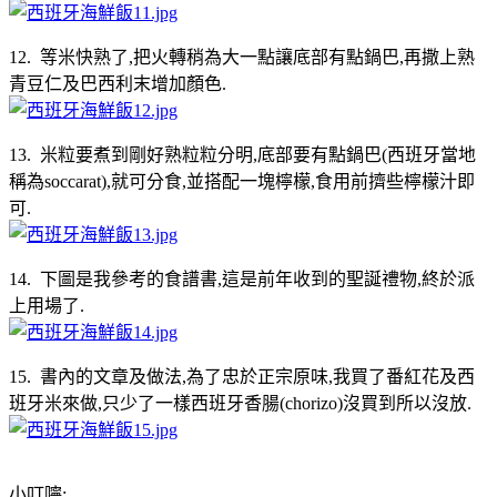
12. 等米快熟了,把火轉稍為大一點讓底部有點鍋巴,再撒上熟
青豆仁及巴西利末增加顏色.
13. 米粒要煮到剛好熟粒粒分明,底部要有點鍋巴(西班牙當地
稱為soccarat),就可分食,並搭配一塊檸檬,食用前擠些檸檬汁即
可.
14. 下圖是我參考的食譜書,這是前年收到的聖誕禮物,終於派
上用場了.
15. 書內的文章及做法,為了忠於正宗原味,我買了番紅花及西
班牙米來做,只少了一樣西班牙香腸(chorizo)沒買到所以沒放.
小叮嚀: