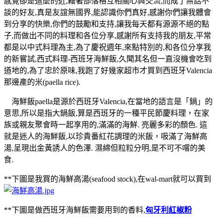
感覺卻是這麼的近,藉著部落格互相關心與交流,而成了無話不
談的好友,真是友誼無國界,能認識你們真好,感謝你們讓我體會
到分享的快樂,你們的鼓勵和支持,讓我每天都有源源不絕的點
子,而做出不同的料理和各位分享,感謝所有支持我的朋友,平常
都是以中式料理為主,為了慶祝週年,來點特別的,和各位分享我
的新嘗試,西式料理-西班牙海鮮飯,久聞其名但一直沒機會吃到
道地的,為了忠於原味,我跑了好幾家超市才買到西班牙Valencia
那邊產的米(paella rice).
海鮮飯paella是源於西班牙Valencia,在當地的語言是「鍋」的
意思,所以是指大鍋飯,算是西班牙的一種平民節慶料理，在家
族或親友聚會時一起享用的,滿滿的海鮮. 亮麗多彩的顏色. 這
就是迷人的海鮮飯,以珍貴番紅花調理的米飯，吸滿了海鮮高
湯,呈現出金黃誘人的色澤. 濕綿但粒粒分明,是不可不嚐的美
食.
**下圖是我買的海鮮高湯(seafood stock),在wal-mart就可以買到
**下圖是做西班牙海鮮飯需要用到的香料,
匈牙利紅椒粉