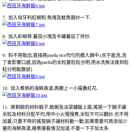
7. 加入匈牙利紅椒粉.魚塊及魷魚圈炒一下.
8. 加入彩椒條.蕃茄小塊及半罐蕃茄丁拌炒.
9. 料不用取出,直接將paella rice均勻的撒入鍋中.(米不能洗,洗
了會影響口感,因為paella的米粒要粒粒分明,用水洗無法達到粒
粒分明鬆散狀)
10. 加入煮熱的海鮮高湯,再撒上一小撮番紅花.
11. 將剩餘的材料蝦子.蛤蜊及淡菜鋪飯上面,搖晃一下鍋子讓
米粒及材料分配平均,用中小火慢慢煮,米粒不可以翻炒,也不用
加蓋,只要不時的搖晃鍋子讓材料動一動,如果需要可再添加少
量的海鮮高湯,邊煮邊看情況加湯,不要一下子加太多.