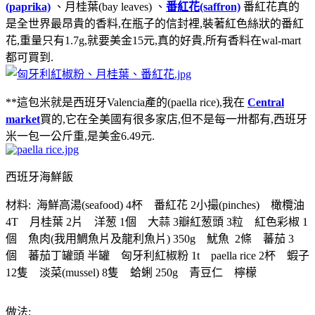
(paprika)
、月桂葉(bay leaves) 、
番紅花(saffron)
番紅花真的
是全世界最昂貴的香料,在瓶子的信封裡,裝著紅色絲狀的番紅
花,重量只有1.7g,就要美金15元,真的好貴,所有香料在wal-mart
都可買到.
**這包米就是西班牙Valencia產的(paella rice),我在
Central
market
買的,它在全美國有很多家店,但不是每一卅都有,西班牙
米一包一公斤重,是美金6.49元.
西班牙海鮮飯
材料: 海鮮高湯(seafood) 4杯 番紅花 2小撮(pinches) 橄欖油
4T 月桂葉 2片 洋葱 1個 大蒜 3瓣紅葱頭 3粒 紅色彩椒 1
個 魚肉(我用鯛魚片及龍利魚片) 350g 魷魚 2條 蕃茄 3
個 蕃茄丁罐頭 半罐 匈牙利紅椒粉 1t paella rice 2杯 蝦子
12隻 淡菜(mussel) 8隻 蛤蜊 250g 青豆仁 檸檬
做法: