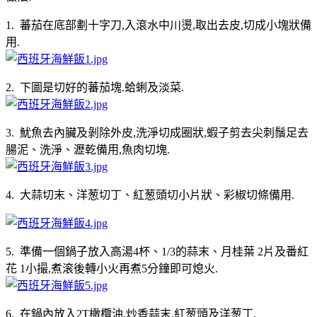
1. 蕃茄在底部劃十字刀,入滾水中川燙,取出去皮,切成小塊狀備
用.
2. 下圖是切好的蕃茄塊.蛤蜊及淡菜.
3. 魷魚去內臟及剝除外皮,洗淨切成圈狀,蝦子剪去尖刺鬚足去
腸泥、洗淨、瀝乾備用,魚肉切塊.
4. 大蒜切末、洋葱切丁、紅葱頭切小片狀、彩椒切條備用.
5. 準備一個鍋子放入高湯4杯、1/3的蒜末、月桂葉 2片及番紅
花 1小撮,煮滚後轉小火再煮5分鐘即可熄火.
6. 在鍋內放入2T橄欖油,炒香蒜末.紅葱頭及洋葱丁.