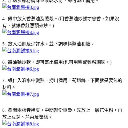
3. 加塩及雞粉調味並收乾水份，即可盛出備用。
4. 鍋中放入香葱油及葱段。(用香葱油炒麵才會香，如果沒
有，就爆香紅葱頭來炒。)
5. 放入油麵及少許水，並下調味料醬油和糖。
6. 將油麵炒軟，即可盛出備用(也可用鹽或雞粉調味。)
7. 蝦仁入滾水中燙熟，撈出備用，筍切絲，下面就是要包的
材料。
8. 攤開兩張春捲皮，中間部份重疊，先放上一層花生粉，再
放上豆芽、芹菜及筍絲。