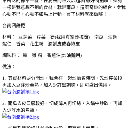
常所吃的都不一樣，在潤餅內包入炒麵.鮮蝦好特別喔！還有
一樣是我意想不到的食材，就是南瓜，這麼奇妙的組合，令我
心動不巳，心動不如馬上行動，買了材料就來做囉！
台南潤餅捲
材料： 豆芽菜 芹菜 筍(我用真空沙拉筍) 南瓜 油麵
蝦仁 香菜 花生粉 潤餅皮或春捲皮
調味料： 鹽 雞 粉 香葱油(炒油麵用)
做法：
1. 其實材料要分開炒，我合在一起炒節省時間，先炒芹菜段
再加入豆芽炒至熟，加入少許鹽調味，即可盛出備用。
2. 南瓜去皮口感較好，切成薄片再切絲，入鍋中炒軟，再加
入少許水的煮熟。