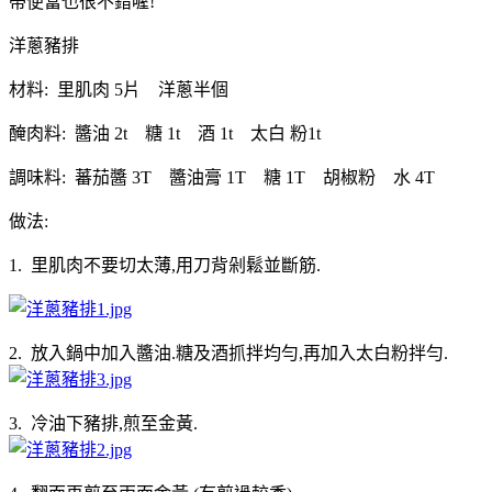
帶便當也很不錯喔!
洋蔥豬排
材料: 里肌肉 5片 洋蔥半個
醃肉料: 醬油 2t 糖 1t 酒 1t 太白 粉1t
調味料: 蕃茄醬 3T 醬油膏 1T 糖 1T 胡椒粉 水 4T
做法:
1. 里肌肉不要切太薄,用刀背剁鬆並斷筋.
2. 放入鍋中加入醬油.糖及酒抓拌均勻,再加入太白粉拌勻.
3. 冷油下豬排,煎至金黃.