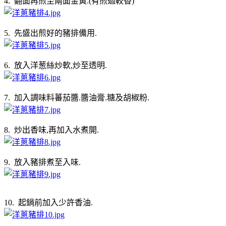
4. 翻面再煎至兩面金黃.(有煎過較香)
5. 先盛出煎好的豬排備用.
6. 放入洋葱絲炒軟,炒至透明.
7. 加入調味料蕃茄醬.醬油膏.糖及胡椒粉.
8. 炒出香味,再加入水煮開.
9. 放入豬排煮至入味.
10. 起鍋前加入少許香油.