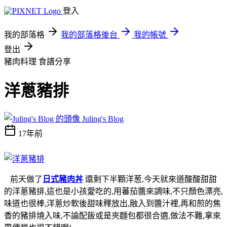
登入
我的部落格
我的部落格後台
我的帳號
登出
豬肉料理
食譜分享
洋蔥豬排
Juling's Blog
17年前
前天做了
日式豬肉丼
還剩下半顆洋葱,今天就來道酸酸甜甜
的洋蔥豬排,這也是小孩愛吃的,用蕃茄醬來調味,不只顏色漂亮,
味道也很棒,洋蔥炒軟後甜味釋放出,融入到醬汁裡,再和煎的焦
香的豬排燒入味,不論配飯或是夾麵包都很合適,做法不難,拿來