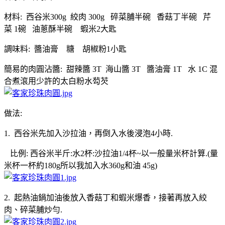
材料: 西谷米300g 絞肉 300g 碎菜脯半碗 香菇丁半碗 芹
菜 1碗 油蔥酥半碗 蝦米2大匙
調味料: 醬油膏 糖 胡椒粉1小匙
簡易的肉圓沾醬: 甜辣醬 3T 海山醬 3T 醬油膏 1T 水 1C 混
合煮滾用少許的太白粉水芶芡
做法:
1. 西谷米先加入沙拉油，再倒入水後浸泡4小時.
比例: 西谷米半斤:水2杯:沙拉油1/4杯~以一般量米杯計算.(量
米杯一杯約180g所以我加入水360g和油 45g)
2. 起熱油鍋加油後放入香菇丁和蝦米爆香，接著再放入絞
肉、碎菜脯炒勻.