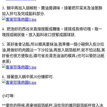
3. 鍋中再加入胡椒粉、醬油膏調味，接著把芹菜末及油蔥酥
加入拌勻及完成餡料部分.
4. 把泡好的西谷米直接按壓成糰後，揉搓成長條切塊，取一
塊捏成碗狀後，放入餡料收口捏緊成圓球狀.
5. 蒸好後會沾黏,所以模具要抹油,我準備一個小碗倒入些沙拉
油,將做好的肉圓沾一下沙拉油,再放入鋁箔紙杯,就不怕沾黏,蒸
好後也很方便取出,還可省去清洗油油的模具.(也可以墊防沾紙
來蒸)
6. 接著放入鍋中蒸20分鐘即可.
小叮嚀:
**要吃的時候,再拿掉鋁箔紙杯,沒吃完的連同鋁箔紙杯放入冰