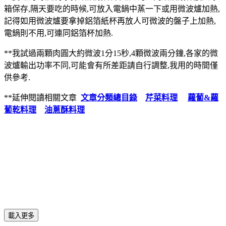
箱保存,隔天要吃的時候,可放入電鍋中蒸一下或用微波爐加熱,
記得如用微波爐要拿掉鋁箔紙杯再放人可微波的盤子上加熱,
電鍋則不用,可連同鋁箔杯加熱.
**我試過兩顆肉圓大約微波1分15秒,4顆微波兩分鐘,各家的微
波爐輸出功率不同,可能會有所差距請自行調整,我用的時間僅
供參考.
**延伸閱讀相關文章
文章分類總目錄
芹菜料理
蘿蔔&蘿
蔔乾料理
油蔥酥料理
載入更多