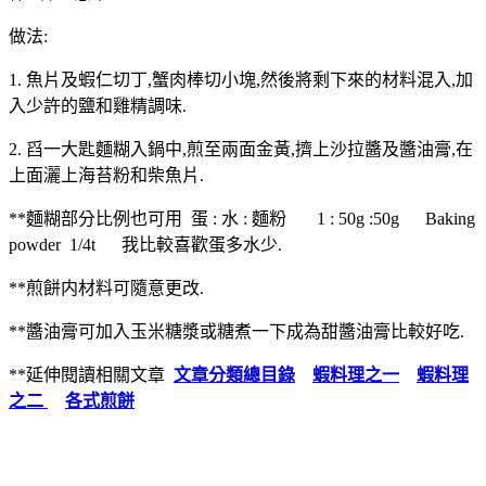
做法:
1. 魚片及蝦仁切丁,蟹肉棒切小塊,然後將剩下來的材料混入,加
入少許的鹽和雞精調味.
2. 舀一大匙麵糊入鍋中,煎至兩面金黃,擠上沙拉醬及醬油膏,在
上面灑上海苔粉和柴魚片.
**麵糊部分比例也可用 蛋 : 水 : 麵粉 1 : 50g :50g Baking
powder 1/4t 我比較喜歡蛋多水少.
**煎餅内材料可隨意更改.
**醬油膏可加入玉米糖漿或糖煮一下成為甜醬油膏比較好吃.
**延伸閱讀相關文章
文章分類總目錄
蝦料理之一
蝦料理
之二
各式煎餅