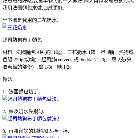
好熱熱的好吃,要當早餐可前一天做好,隔天再微波加熱就可以,
我用法國麵包來做,口感更好.
**下圖是我用的三花奶水.
起司熱狗布丁麵包
材料: 法國麵包 4片(約110g) 三花奶水 1罐 蛋 4顆 熱狗或
香腸 250g(切塊) 起司絲(velveeta或cheddar) 120g 蔥 2支(只
取蔥綠的部份) 鹽 1/8t 糖 1/2t
做法:
1. 法國麵包切丁.
2. 蛋及奶水先攪勻.
3. 再將剩餘的材料加入拌一拌.