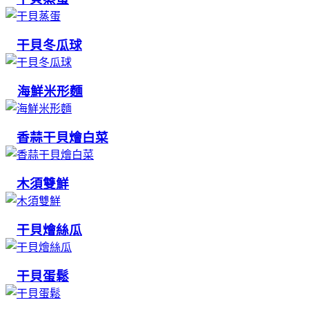
干貝冬瓜球
海鮮米形麵
香蒜干貝燴白菜
木須雙鮮
干貝燴絲瓜
干貝蛋鬆