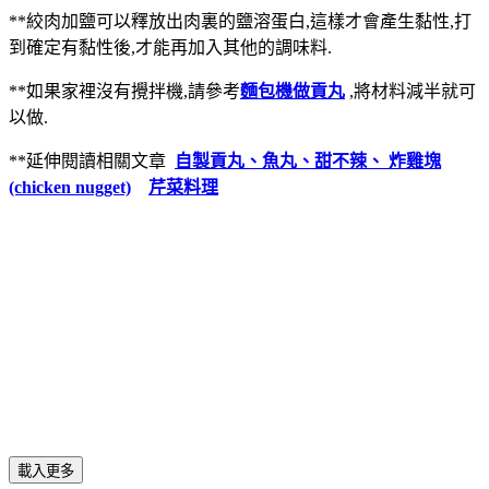
**絞肉加鹽可以釋放出肉裏的鹽溶蛋白,這樣才會產生黏性,打
到確定有黏性後,才能再加入其他的調味料.
**如果家裡沒有攪拌機,請參考
麵包機做貢丸
,將材料減半就可
以做.
**延伸閱讀相關文章
自製貢丸、魚丸、甜不辣、 炸雞塊
(chicken nugget)
芹菜料理
載入更多