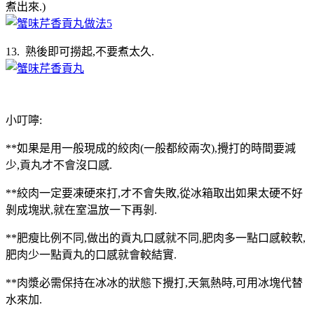
煮出來.)
13. 熟後即可撈起,不要煮太久.
小叮嚀:
**如果是用一般現成的絞肉(一般都絞兩次),攪打的時間要減
少,貢丸才不會沒口感.
**絞肉一定要凍硬來打,才不會失敗,從冰箱取出如果太硬不好
剝成塊狀,就在室温放一下再剝.
**肥瘦比例不同,做出的貢丸口感就不同,肥肉多一點口感較軟,
肥肉少一點貢丸的口感就會較結實.
**肉漿必需保持在冰冰的狀態下攪打,天氣熱時,可用冰塊代替
水來加.