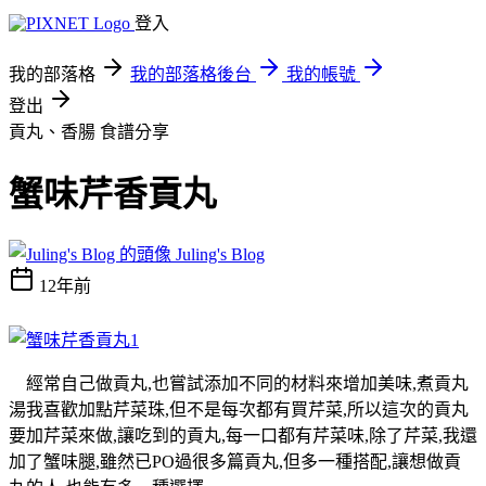
登入
我的部落格
我的部落格後台
我的帳號
登出
貢丸、香腸
食譜分享
蟹味芹香貢丸
Juling's Blog
12年前
經常自己做貢丸,也嘗試添加不同的材料來增加美味,煮貢丸
湯我喜歡加點芹菜珠,但不是每次都有買芹菜,所以這次的貢丸
要加芹菜來做,讓吃到的貢丸,每一口都有芹菜味,除了芹菜,我還
加了蟹味腿,雖然已PO過很多篇貢丸,但多一種搭配,讓想做貢