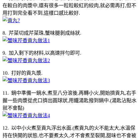
在較白的肉漿中,還有很多一粒粒較紅的絞肉,就必需再打,但不
用打到完全看不到,這樣口感比較好.
8. 芹菜切成芹菜珠,蟹味腿剝成絲狀.
9. 加入剩下的材料,以高速拌勻即可.
10. 打好的貢丸漿.
11. 鍋中準備一鍋水,煮至八分滾後,再轉小火,開始擠貢丸,右手
握一些肉漿從虎口擠出圓球狀,用鐵湯匙撥到鍋中.(湯匙沾點水
就不會黏)
12. 以中小火煮至貢丸浮出水面.(煮貢丸的火不能太大,水溫保
持在快開的狀態,也不要煮太久,才不會煮至裂開,甜味也不會被