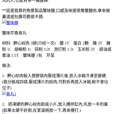
丸的人,也能有多一種選擇.
**這是我買的魚漿製品蟹味腿,口感及味道很像蟹腿肉,拿來做
羹湯或包壽司都很不錯.
蟹味芹香貢丸
材料: 胛心絞肉 3磅(只絞一次) 鹽 1T 蛋白 2顆 糖 3T 雞
粉 1t 胡椒粉 1t 蒜粉 1/2t 泡打粉 1.5t 玉米粉 3T 麻油或
香油 1.5T 蟹味腿 1包 芹菜
做法:
1. 胛心絞肉裝入塑膠袋內壓成薄片後,放入冰箱冷凍至變硬.
(我分裝成四袋,壓成薄片的絞肉,可對折再放入冰箱,較不會佔
位子)
2. 把凍硬的胛心絞肉剝成小片,放入攪拌缸內,先放一半的量.
(如果太硬不好剝,在室溫稍放一下,再來攪打.)