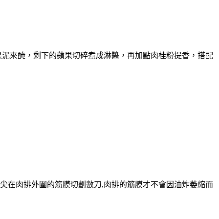
果泥來醃，剩下的蘋果切碎煮成淋醬，再加點肉桂粉提香，搭配
,用刀尖在肉排外圍的筋膜切劃數刀,肉排的筋膜才不會因油炸萎縮而