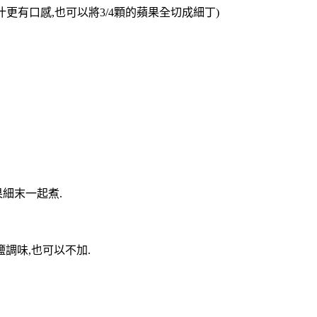
讓醬汁更有口感,也可以將3/4顆的蘋果全切成細丁)
果細末一起煮.
鹽調味,也可以不加.