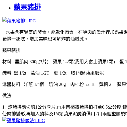
蘋果豬排
水果含有豐富的酵素，能軟化肉質，在醃肉的醬汁裡加點果泥
豬排一起吃，增加美味也可解炸的油膩感。
蘋果豬排
材料: 里肌肉 300g(3片) 蘋果 1-2顆(我用大富士蘋果1顆) 
醃料: 鹽 1/2t 醬油 1/2T 糖 1/2t 取1/4顆蘋果磨泥
淋醬材料: 洋蔥 1/4個 奶油 20g 肉桂粉1/2-1t 黃糖 2t 
做法:
1. 炸豬排應切約1公分厚片,再用肉槌將豬排拍打至0.5公分
使肉排變形,再加入醃料及1/4顆蘋果泥醃漬備用.(用兩個塑膠袋