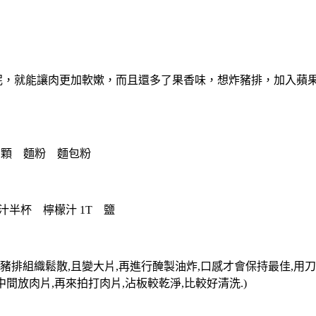
，就能讓肉更加軟嫰，而且還多了果香味，想炸豬排，加入蘋
蛋 1顆 麵粉 麵包粉
蘋果汁半杯 檸檬汁 1T 鹽
厚,使豬排組織鬆散,且變大片,再進行醃製油炸,口感才會保持最佳
中間放肉片,再來拍打肉片,沾板較乾淨,比較好清洗.)