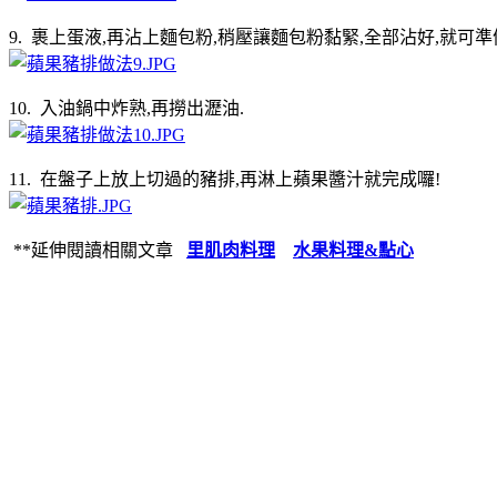
9. 裹上蛋液,再沾上麵包粉,稍壓讓麵包粉黏緊,全部沾好,就可準
10. 入油鍋中炸熟,再撈出瀝油.
11. 在盤子上放上切過的豬排,再淋上蘋果醬汁就完成囉!
**延伸閱讀相關文章
里肌肉料理
水果料理&點心