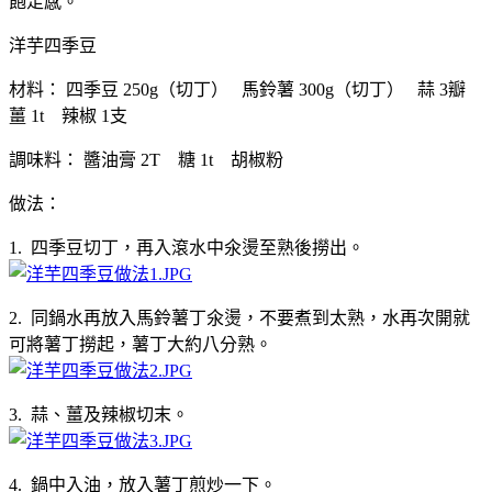
飽足感。
洋芋四季豆
材料： 四季豆 250g（切丁） 馬鈴薯 300g（切丁） 蒜 3瓣
薑 1t 辣椒 1支
調味料： 醬油膏 2T 糖 1t 胡椒粉
做法：
1. 四季豆切丁，再入滾水中氽燙至熟後撈出。
2. 同鍋水再放入馬鈴薯丁氽燙，不要煮到太熟，水再次開就
可將薯丁撈起，薯丁大約八分熟。
3. 蒜、薑及辣椒切末。
4. 鍋中入油，放入薯丁煎炒一下。