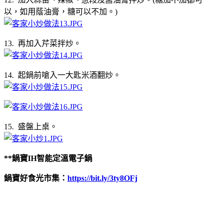
以，如用蔭油膏，糖可以不加。)
13. 再加入芹菜拌炒。
14. 起鍋前嗆入一大匙米酒翻炒。
15. 盛盤上桌。
**鍋寶IH智能定溫電子鍋
鍋寶好食光市集：
https://bit.ly/3ty8OFj