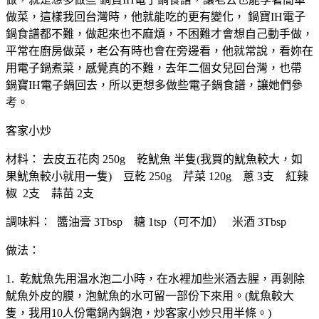
做菜，這樣我回台灣時，他就能吃的更有變化， 鍋寶IH電子
鍋食譜都不難，做起來也不麻煩，不困難才會想自己動手做，
平常在廚房做菜，老公有時也會在旁邊看，他就常說，看妳在
用電子鍋煮菜，感覺真的不難，去年二個女兒回台灣，也帶
鍋寶IH電子鍋回去，所以更想多做些電子鍋食譜，讓她們參
考。
客家小炒
材料： 去皮五花肉 250g 乾魷魚 半隻(我買的魷魚較大，如
果魷魚較小就用一隻) 豆乾 250g 芹菜 120g 蔥 3支 紅辣
椒 2支 蒜苗 2支
調味料： 醬油膏 3Tbsp 糖 1tsp（可不加） 米酒 3Tbsp
做法：
1. 乾魷魚先用温水泡二小時，在水裡加些米酒去腥，再剝除
魷魚外皮的膜，泡魷魚的水可留一部份下來用。(魷魚較大
隻，我用10人份電鍋內鍋泡，炒客家小炒只用半條。)