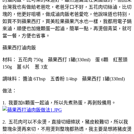
台灣我也有做給老爸吃，老爸牙口不好，五花肉切絲滷，比切
塊的，他更好咀嚼，做成滷肉飯老爸愛吃，他說味道也特别，
如買不到蘋果西打，買美粒果蘋果汽水也一樣，我都用電子鍋
來滷，順便也加幾顆蛋一起滷，簡單一點，再燙個青菜，就可
當一餐，方便也省事。
蘋果西打滷肉飯
材料： 五花肉 750g 蘋果西打 1罐(330ml) 蛋 6顆 紅葱頭
150g 薑 6片 葱 3支
調味料： 醬油 6Tbsp 五香粉 1/4tsp 蘋果西打 1罐(330mI)
做法：
1. 我要加6顆蛋一起滷，所以先煮熟蛋，再剝殼備用。
2. 五花肉可以不汆燙，直接切細條狀，豬皮較難切，所以我
整塊汆燙再來切，不用燙到整塊都熟透，我主要是想將豬皮燙