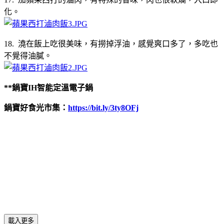
化。
18. 澆在飯上吃很美味，有撈掉浮油，感覺爽口多了，多吃也
不覺得油膩。
**鍋寶IH智能定溫電子鍋
鍋寶好食光市集：
https://bit.ly/3ty8OFj
載入更多