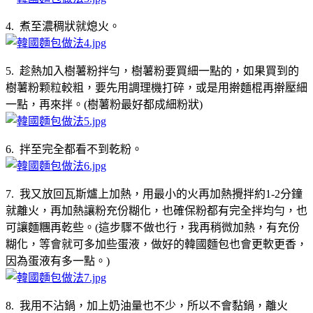
4. 煮至濃稠狀就熄火。
5. 趁熱加入樹薯粉拌勻，樹薯粉要買細一點的，如果買到的
樹薯粉颗粒較粗，要先用調理機打碎，或是用擀麵棍再擀壓細
一點，再來拌。(樹薯粉最好都成細粉狀)
6. 拌至完全都看不到乾粉。
7. 我又放回瓦斯爐上加熱，用最小的火再加熱攪拌約1-2分鐘
就離火，再加熱讓粉充份糊化，也確保粉都有完全拌均勻，也
可讓麵糰再乾些。(這步驟不做也行，我再稍微加熱，有充份
糊化，等會就可多加些蛋液，做好的韓國麵包也會更軟更香，
因為蛋液有多一點。)
8. 我用不沾鍋，加上奶油量也不少，所以不會黏鍋，離火