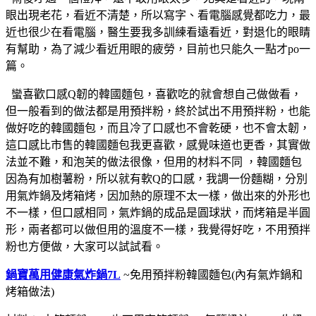
眼出現老花，看近不清楚，所以寫字、看電腦感覺都吃力，最
近也很少在看電腦，醫生要我多訓練看遠看近，對退化的眼睛
有幫助，為了減少看近用眼的疲勞，目前也只能久一點才po一
篇。
蠻喜歡口感Q韌的韓國麵包，喜歡吃的就會想自己做做看，
但一般看到的做法都是用預拌粉，終於試出不用預拌粉，也能
做好吃的韓國麵包，而且冷了口感也不會乾硬，也不會太韌，
這口感比市售的韓國麵包我更喜歡，感覺味道也更香，其實做
法並不難，和泡芙的做法很像，但用的材料不同 ，韓國麵包
因為有加樹薯粉，所以就有軟Q的口感，我調一份麵糊，分別
用氣炸鍋及烤箱烤，因加熱的原理不太一樣，做出來的外形也
不一樣，但口感相同，氣炸鍋的成品是圓球狀，而烤箱是半圓
形，兩者都可以做但用的溫度不一樣，我覺得好吃，不用預拌
粉也方便做，大家可以試試看。
鍋寶萬用健康氣炸鍋7L
~免用預拌粉韓國麵包(內有氣炸鍋和
烤箱做法)