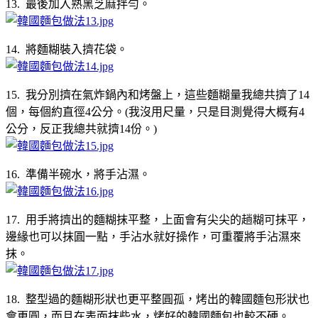
13. 最後加入熟黑芝麻拌勻。
14. 將麵糊裝入擠花袋。
15. 我分別擠在氣炸鍋內和烤盤上，這些麵糊量我總共擠了14
個，每個約直徑4公分。(我沒用尺量，只是目測覺得大概有4
公分，反正我總共就擠14份。)
16. 準備半碗水，將手沾濕。
17. 用手將擠出的麵糊抹平整，上面會有尖尖的趟糊可抹平，
邊緣也可以抹圓一點，手沾水就好操作，可重覆將手沾濕來
抹。
18. 整型過的麵糊形狀也更平整圓孤，烤出的韓國麵包形狀也
會更圓，而且在表面抹些水，烤好的韓國麵包也較不硬。