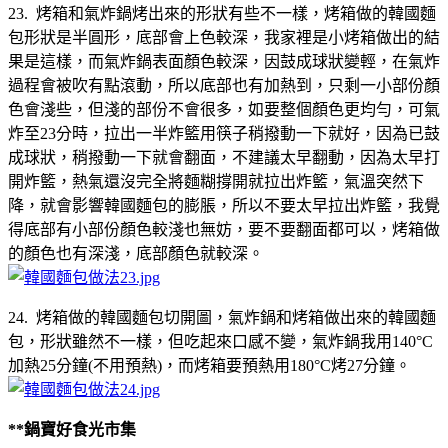
23. 烤箱和氣炸鍋烤出來的形狀有些不一樣，烤箱做的韓國麵
包形狀是半圓形，底部會上色較深，我家裡是小烤箱做出的結
果是這樣，而氣炸鍋表面顏色較深，因鼓成球狀變輕，在氣炸
過程會被吹有點滾動，所以底部也有加熱到，只剩一小部份顏
色會淺些，但淺的部份不會很多，如要整個顏色更均勻，可氣
炸至23分時，拉出一半炸籃用筷子稍撥動一下就好，因為已鼓
成球狀，稍撥動一下就會翻面，不建議太早翻動，因為太早打
開炸籃，熱氣還沒完全將麵糊撐開就拉出炸籃，氣溫突然下
降，就會影響韓國麵包的膨脹，所以不要太早拉出炸籃，我覺
得底部有小部份顏色較淺也無妨，要不要翻面都可以，烤箱做
的顏色也有深淺，底部顏色就較深。
24. 烤箱做的韓國麵包切開圖，氣炸鍋和烤箱做出來的韓國麵
包，形狀雖然不一樣，但吃起來口感不變，氣炸鍋我用140°C
加熱25分鐘(不用預熱)，而烤箱要預熱用180°C烤27分鐘。
**
鍋寶好食光市集