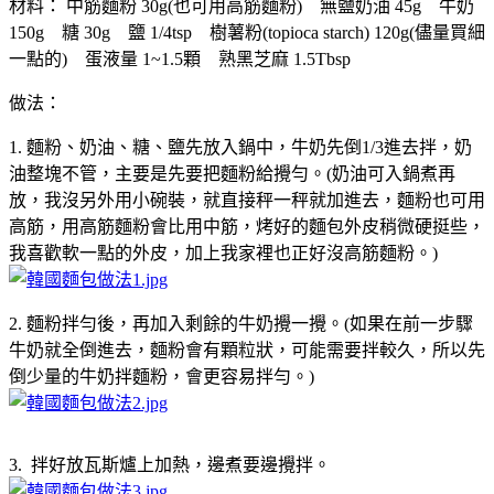
材料： 中筋麵粉 30g(也可用高筋麵粉) 無鹽奶油 45g 牛奶
150g 糖 30g 鹽 1/4tsp 樹薯粉(topioca starch) 120g(儘量買細
一點的) 蛋液量 1~1.5顆 熟黑芝麻 1.5Tbsp
做法：
1. 麵粉、奶油、糖、鹽先放入鍋中，牛奶先倒1/3進去拌，奶
油整塊不管，主要是先要把麵粉給攪勻。(奶油可入鍋煮再
放，我沒另外用小碗裝，就直接秤一秤就加進去，麵粉也可用
高筋，用高筋麵粉會比用中筋，烤好的麵包外皮稍微硬挺些，
我喜歡軟一點的外皮，加上我家裡也正好沒高筋麵粉。)
2. 麵粉拌勻後，再加入剩餘的牛奶攪一攪。(如果在前一步驟
牛奶就全倒進去，麵粉會有顆粒狀，可能需要拌較久，所以先
倒少量的牛奶拌麵粉，會更容易拌勻。)
3. 拌好放瓦斯爐上加熱，邊煮要邊攪拌。