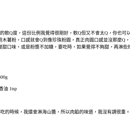
的軟Q度，這份比例我覺得很剛好，軟Q但又不會太Q，你也可
用木薯粉，口感就會Q到像珍珠粉圓，真正肉圓口感並沒那麼Q，
變甜口味，或是粉漿不加糖，要吃時，如果覺得不夠甜，再淋些
00g
油 1tsp
為吃的時候，我還會淋海山醬，所以肉餡的味道，我沒有調很重。