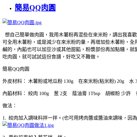
簡易QQ肉圓
想自己簡單做肉圓，我用木薯粉再混些在來米粉，調出我喜歡
可全用木薯粉，或是減少在來米粉的量，再增加些木薯粉，全
鹹的，內餡也可以加豆沙或其他甜餡，粉漿部份再加點糖，就
吃肉圓，就可試試這份食譜，好吃又不難做。
簡易QQ肉圓
外皮材料： 木薯粉或地瓜粉 130g 在來米粉(粘米粉) 20g 水 3
內餡材料： 絞肉 100g 葱 2支 蔭油膏 1Tbsp 胡椒粉 少許 香
做法：
1. 絞肉加入調味料拌一拌。(也可用烤肉醬或醬油來調味，因