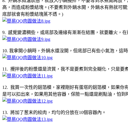
8. 外鍋水微溫狀態，就放入小鍋攪拌，不要等到水煮開再放
高，而造成粉漿結塊。(不要煮到外鍋水開，外鍋水有熱就可
底部就會有粉漿結塊蒸不透。)
9. 感覺變濃稠些，或底部及邊緣有漸漸在結團，就要離火，
10. 我拿開小鍋時，外鍋水還沒開，但底部已有些小氣泡，這
11. 攪拌後的粉漿還是流質，我不是要煮到完全糊化，只是
12. 我買一次性的鋁箔模，家裡剛好有蛋塔的鋁箔模，如果
是可以扣出來，如果用其他容器，保險一點還是刷點油，怕到時
13. 將加了葱末的絞肉，均勻的分放在10個容器內。