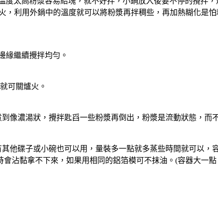
，温度太高粉漿容易結塊，就不好拌，小鍋放入後要不停的攪拌
關火，利用外鍋中的溫度就可以將粉漿再拌稠些，再加熱糊化是
在邊緣繼續攪拌均勻。
時就可關爐火。
要煮到像濃湯狀，攪拌匙舀一些粉漿再倒出，粉漿是流動狀態，而
你有其他碟子或小碗也可以用，量裝多一點就多蒸些時間就可以，
會沾黏拿不下來，如果用相同的鋁箔模可不抹油。(容器大一點