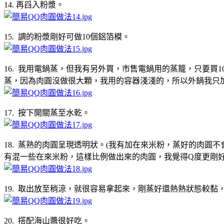
14. 再舀入粉漿。
15. 調的粉漿剛好可做10個鋁箔模。
16. 我用電鍋蒸，但我有另外買，市售電鍋用的蒸籠，只要買1
蒸，因為肉圓沒做很大顆，我用的容器淺淺的，所以外鍋我只加
17. 按下開關蒸至水乾。
18. 蒸熟的肉圓呈現透明狀。(我有加在來米粉，蒸好的肉
有混一些在來米粉，這樣比例做出來的肉圓，我覺得Q度更剛好
19. 取出放至稍涼，就很容易拿起來，剛蒸好還熱熱狀態較
20. 撘配海山醬很好吃。