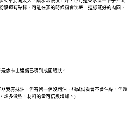
，爐火不要開太大，讓水溫慢慢上升，也可避免水温一下子升太
怕粉漿還有點稀，可能在蒸的時候粉會沈底，這樣蒸好的肉圓，
不是像卡士達醬已稠到成固體狀。
容器我有抹油，但有留一個沒刷油，想試試看會不會沾黏，但還
，想多做些，材料的量可倍數增加。)