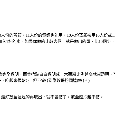
0人份的蒸籠，11人份的電鍋也能用，10人份蒸籠適用10人份
入1杯的水，如果你做的比較大個，就是做出的量，比10個少
圓不會完全透明，而會帶點白白透明感，木薯粉比例越高就越透明
，吃起來很軟Q，但不會Q到像珍珠粉圓這麼Q。)
黏，最好放至溫溫的再取出，就不會黏了，放至越冷越不黏。