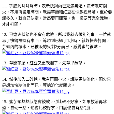
11. 等聽到唧唧聲時，表示快鍋內已充滿氣體，這時就可關
火，不用再設定時間，就讓芋頭和紅豆在快鍋裡燜著，至於要
燜多久，就自己決定，當然要再開蓋，也一樣要等完全洩壓，
才能打開。
12. 已熄火狀態也不會有危險，所以我就去做別的事，一忙就
忘了快鍋裡還有東西，等想到已過了1小時，就趕快去打開，
芋頭內的糖水，已被吸的只剩2分而已，感覺蜜的很透。
13. 拿開芋頭，紅豆又更軟爛了，先拿掉蒸架。
14. 然後加入二砂糖，我有再開小火，讓糖更快溶化，開火只
是想加快糖溶化而已，等糖溶化就關火。
15. 蜜芋頭熱熱狀態會較軟，也比較不好拿，如果放涼再冰
過，會硬一點，也會比較好拿，口感也會有點Q度。