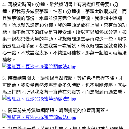
4. 再設定時間10分鐘，雖然說明書上有寫煮紅豆需要15分
鐘，但我有多做蜜芋頭，怕煮15分鐘後，芋頭太軟爛成糊，而
且蜜芋頭的部份，水量並沒有完全淹過芋頭，我還想中途翻
面，所以就先設定10分鐘，我的芋頭是放在上層，只有蒸的功
能，而不像底下的紅豆是直接受熱，所以可以加熱10分鐘，如
果一鍋都只做大量的芋頭，我想時間還需要再減少一些，用快
鍋煮紅豆和芋頭，都是我第一次嘗試，所以時間設定就會較小
心一點，不敢設定太多，不夠還可補救，那萬一超過可就無法
補救。
5. 時間結束關火，讓快鍋自然洩壓，等紅色指示桿下降，才
可開蓋，我没量自然洩壓需要多久時間，也不用剛洩壓，就要
馬上打開，所以我沒有一直待在旁邊等，而是想到再過去看。
6. 開蓋前先將氣壓調節鈕，轉到排氣的位置再開蓋。
7. 打開蓋子一看，芋頭也都熟了，加入的水份也被芋頭吸掉