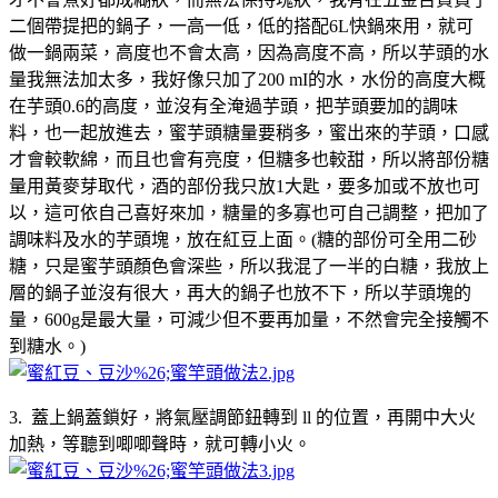
二個帶提把的鍋子，一高一低，低的搭配6L快鍋來用，就可
做一鍋兩菜，高度也不會太高，因為高度不高，所以芋頭的水
量我無法加太多，我好像只加了200 mI的水，水份的高度大概
在芋頭0.6的高度，並沒有全淹過芋頭，把芋頭要加的調味
料，也一起放進去，蜜芋頭糖量要稍多，蜜出來的芋頭，口感
才會較軟綿，而且也會有亮度，但糖多也較甜，所以將部份糖
量用黃麥芽取代，酒的部份我只放1大匙，要多加或不放也可
以，這可依自己喜好來加，糖量的多寡也可自己調整，把加了
調味料及水的芋頭塊，放在紅豆上面。(糖的部份可全用二砂
糖，只是蜜芋頭顏色會深些，所以我混了一半的白糖，我放上
層的鍋子並沒有很大，再大的鍋子也放不下，所以芋頭塊的
量，600g是最大量，可減少但不要再加量，不然會完全接觸不
到糖水。)
3. 蓋上鍋蓋鎖好，將氣壓調節鈕轉到 ll 的位置，再開中大火
加熱，等聽到唧唧聲時，就可轉小火。