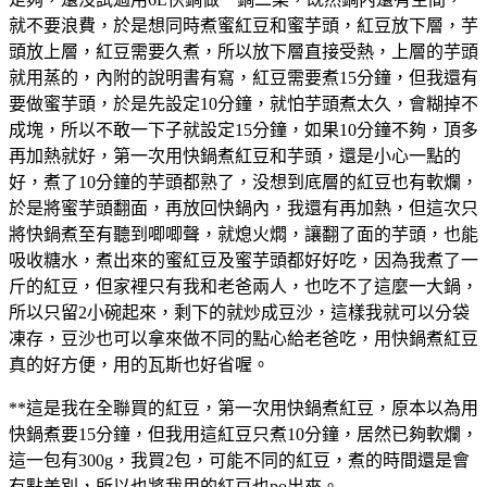
就不要浪費，於是想同時煮蜜紅豆和蜜芋頭，紅豆放下層，芋
頭放上層，紅豆需要久煮，所以放下層直接受熱，上層的芋頭
就用蒸的，內附的說明書有寫，紅豆需要煮15分鐘，但我還有
要做蜜芋頭，於是先設定10分鐘，就怕芋頭煮太久，會糊掉不
成塊，所以不敢一下子就設定15分鐘，如果10分鐘不夠，頂多
再加熱就好，第一次用快鍋煮紅豆和芋頭，還是小心一點的
好，煮了10分鐘的芋頭都熟了，没想到底層的紅豆也有軟爛，
於是將蜜芋頭翻面，再放回快鍋內，我還有再加熱，但這次只
將快鍋煮至有聽到唧唧聲，就熄火燜，讓翻了面的芋頭，也能
吸收糖水，煮出來的蜜紅豆及蜜芋頭都好好吃，因為我煮了一
斤的紅豆，但家裡只有我和老爸兩人，也吃不了這麼一大鍋，
所以只留2小碗起來，剩下的就炒成豆沙，這樣我就可以分袋
凍存，豆沙也可以拿來做不同的點心給老爸吃，用快鍋煮紅豆
真的好方便，用的瓦斯也好省喔。
**這是我在全聯買的紅豆，第一次用快鍋煮紅豆，原本以為用
快鍋煮要15分鐘，但我用這紅豆只煮10分鐘，居然已夠軟爛，
這一包有300g，我買2包，可能不同的紅豆，煮的時間還是會
有點差別，所以也將我用的紅豆也po出來。