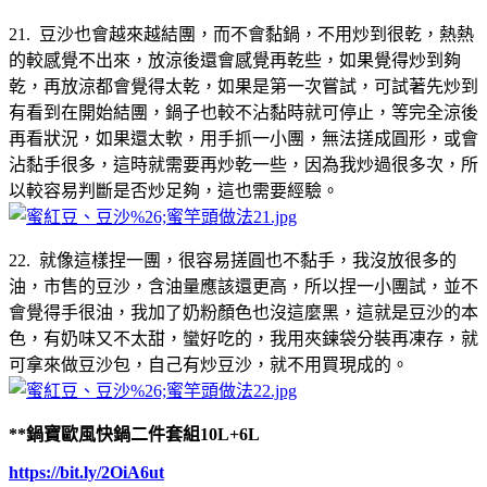
21. 豆沙也會越來越結團，而不會黏鍋，不用炒到很乾，熱熱
的較感覺不出來，放涼後還會感覺再乾些，如果覺得炒到夠
乾，再放涼都會覺得太乾，如果是第一次嘗試，可試著先炒到
有看到在開始結團，鍋子也較不沾黏時就可停止，等完全涼後
再看狀況，如果還太軟，用手抓一小團，無法搓成圓形，或會
沾黏手很多，這時就需要再炒乾一些，因為我炒過很多次，所
以較容易判斷是否炒足夠，這也需要經驗。
22. 就像這樣捏一團，很容易搓圓也不黏手，我沒放很多的
油，市售的豆沙，含油量應該還更高，所以捏一小團試，並不
會覺得手很油，我加了奶粉顏色也沒這麼黑，這就是豆沙的本
色，有奶味又不太甜，蠻好吃的，我用夾鍊袋分裝再凍存，就
可拿來做豆沙包，自己有炒豆沙，就不用買現成的。
**鍋寶歐風快鍋二件套組10L+6L
https://bit.ly/2OiA6ut