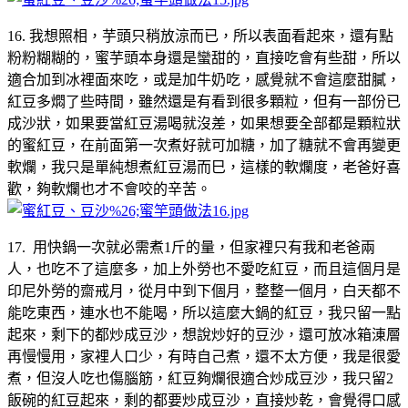
16. 我想照相，芋頭只稍放涼而已，所以表面看起來，還有點
粉粉糊糊的，蜜芋頭本身還是蠻甜的，直接吃會有些甜，所以
適合加到冰裡面來吃，或是加牛奶吃，感覺就不會這麼甜膩，
紅豆多燜了些時間，雖然還是有看到很多顆粒，但有一部份已
成沙狀，如果要當紅豆湯喝就沒差，如果想要全部都是顆粒狀
的蜜紅豆，在前面第一次煮好就可加糖，加了糖就不會再變更
軟爛，我只是單純想煮紅豆湯而巳，這樣的軟爛度，老爸好喜
歡，夠軟爛也才不會咬的辛苦。
17. 用快鍋一次就必需煮1斤的量，但家裡只有我和老爸兩
人，也吃不了這麼多，加上外勞也不愛吃紅豆，而且這個月是
印尼外勞的齋戒月，從月中到下個月，整整一個月，白天都不
能吃東西，連水也不能喝，所以這麼大鍋的紅豆，我只留一點
起來，剩下的都炒成豆沙，想說炒好的豆沙，還可放冰箱涷層
再慢慢用，家裡人口少，有時自己煮，還不太方便，我是很愛
煮，但沒人吃也傷腦筋，紅豆夠爛很適合炒成豆沙，我只留2
飯碗的紅豆起來，剩的都要炒成豆沙，直接炒乾，會覺得口感