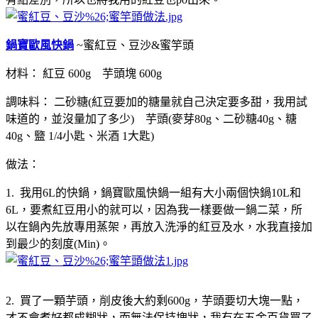
鍋寶歐風快鍋
~蜜紅豆、豆沙&蜜竽頭
材料： 紅豆 600g 芋頭塊 600g
調味料： 二砂糖(紅豆要加的糖量就自己決定要多甜，我用試
味道的，並沒量加了多少) 芋頭(麥芽80g、二砂糖40g、糖
40g、盬 1/4小匙、米酒 1大匙)
做法：
1. 我用6L的快鍋，鍋寶歐風快鍋一組有大小兩個快鍋10L和
6L，要煮紅豆用小的就可以，因為我一樣要做一鍋二菜，所
以在鍋內先放專用蒸架，再放入洗淨的紅豆及水，水我直接加
到最少的刻度(Min)。
2. 買了一顆芋頭，削皮後大約剩600g，芋頭要切大塊一點，
才不會煮好都成糊狀，而無法保持塊狀，我有在五金百貨買了