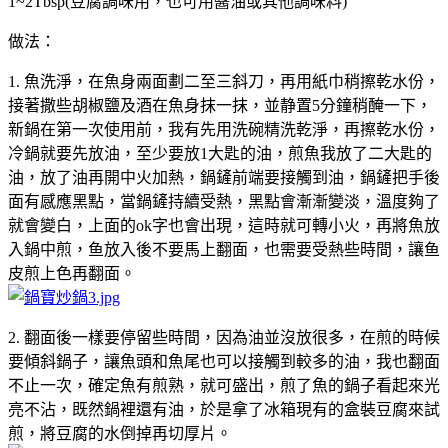
1~2Tbsp(豆腐調味用，也可用醬油或其他調味料)
做法：
1. 魚洗淨，在魚身兩面劃二至三斜刀，再用紙巾稍擦乾水份，
接著撒些胡椒鹽及酒在魚身抹一抹，並静置5分鐘稍醃一下，
新鍋在第一次使用前，我有先用洗碗精洗乾淨，再擦乾水份，
冷鍋就要先放油，至少要放1大匙的油，煎魚我放了二大匙的
油，放了油再開中火加熱，鍋鏟前端要接觸到油，鍋鏟把手後
面有感應黑點，當鍋鏟持續受熱，黑點會漸漸變淡，溫度夠了
就會變白，上面的ok字也會出現，這時就可轉小火，再將魚放
入鍋中煎，鱼放入後不要馬上翻面，也需要受熱些時間，讓鱼
皮煎上色再翻面。
2. 翻面後一樣要停留些時間，因為油並沒放很多，在煎的時候
要傾斜鍋子，讓魚頭和魚尾也可以接觸到較多的油，我也翻面
不止一次，確定魚有煎熟，就可盛出，煎了魚的鍋子看起來光
亮不沾，既然鍋裡還有油，於是拿了冰箱現有的盒裝豆腐來試
煎，將豆腐的水倒掉再切厚片。