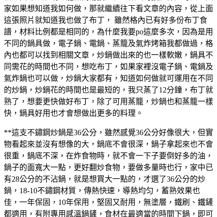
家如果想知道我如何做，那就繼續往下看文章的內容，從上面
這張照片就知道我也做了布丁， 雖然格內已有好多份布丁食
譜，材料比例都是相同的，為什麼我要po這麼多次，因為是用
不同的鍋具做，電子鍋、電鍋、蒸籠及氣炸烤箱我都做過，格
內也都可以找到相關文章，炒鍋做出來的也一樣軟嫩，鍋具不
同需花的時間也不同，想吃布丁，如果家裡沒電子鍋、電鍋及
氣炸鍋也可以做，炒鍋大家都有，知道如何做就可運用在不同
的炒鍋，炒鍋花的時間也是最短的，我只蒸了12分鐘，布丁就
熟了，想要更快做好布丁，除了可用蒸籠，炒鍋也和蒸籠一樣
快，鍋具好用也才會想做出更多的料理。
**這支不鏽鋼炒鍋是36公分，雖然感覺36公分好像很大，但實
物看起來並沒有想像的大，鍋底不會很深，鍋子拿起來也不會
很重，鍋底不深，在炸食物時，就不會一下子要倒好多的油，
鍋子的面寬大一點，更好翻炒食物，要做多量時也行，家中已
有28公分的不沾鍋，就是想買大一點的，才選了36公分的炒
鍋，18-10不鏽鋼材質，傳熱快速，導熱均匀，蓄熟效果也
佳，一年保固，10年保用，堅固又耐用，無塗層，鐵刷、鐵鏟
都適用，有附專用感溫鍋鏟，食材在最適當的時間下鍋，即可