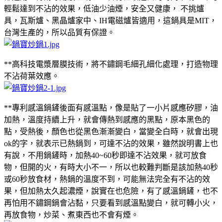
輕鬆達到不沾的效果，低油少油煙，安全又健康， 不挑爐
具，瓦斯爐、黑晶爐家中、IH電磁爐皆適用，這鍋具是MIT，
台灣生產的，所以品質有保證。
**高科技電漿層膜技術，將不鏽鋼毛細孔細化處理，打造物理
不沾荷葉效應。
**專利感溫鍋鏟後面有感溫點，像是貼了一小片感應矽膠，油
加熱，溫度持續上升，就會傳熱到感應的黑點，原本黑色的
點，受熱後，顏色也從黑色漸漸變白，當變全白時，就會出現
ok的字，就表示已熱鍋到，可達不沾的效果，雖然說明書上也
有說，不用鍋鏟時，加熱40~60秒即達不沾效果，就可放食
物，但開的火，有時大小不一，所以也較難判斷是該加熱40秒
或60秒放食材，熱鍋的溫度不到，可能無法完全有不沾的效
果，但加熱太久起濃煙，說實在也危險，有了感溫鍋鏟，也不
再怕用不鏽鋼鍋會沾黏，只要看到感溫點變白，就可轉小火，
再放食物，炒菜、煮東西也不會有煙。