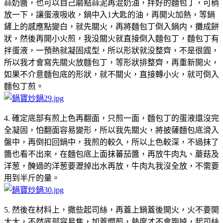
蒜奶醬，也可以自己磨點蒜泥再混奶油，拌好的麵包丁，可稍
放一下，讓蛋液吸收，鍋中入1大匙的油，再開火加熱，等鍋
鏟上的感應點變白，就先關火，再將麵包丁倒入鍋内，攤成餅
狀，然後再開小火煎，我没關火就直接倒入麵包丁，麵包丁有
拌蛋液，一預熱就凝固成型，所以形狀就没整齊，不是很圓，
所以我才會寫先關火放麵包丁，等形狀排整齊，再重新開火，
如果不介意麵包底的形狀，就不關火，直接轉小火，就可倒入
麵包丁煎。
4. 確定底部有煎上色再翻面，只煎一面，麵包丁的蛋液還沒完
全凝固，怕翻面容易變形，所以我先關火，將披薩麵包底滑入
盤中，再倒扣回鍋中，我煎的較久，所以上色較深，不過抹了
醬也看不出來，在麵包底上面抹蕃茄醬，再放牛肉丸、蘑菇及
洋葱，醃過的洋葱要瀝掉出水再放，牛肉丸我沒全放，不需要
用到半斤的量。
5. 然後在材料上，撒些起司絲，再蓋上鍋蓋後開火，火不要開
太大，不然底部容易焦，加蓋燜煎，熱度才不會跑掉，起司絲