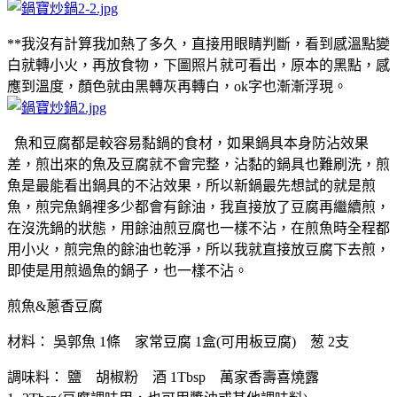
**我沒有計算我加熱了多久，直接用眼睛判斷，看到感溫點變
白就轉小火，再放食物，下圖照片就可看出，原本的黑點，感
應到溫度，顏色就由黑轉灰再轉白，ok字也漸漸浮現。
魚和豆腐都是較容易黏鍋的食材，如果鍋具本身防沾效果
差，煎出來的魚及豆腐就不會完整，沾黏的鍋具也難刷洗，煎
魚是最能看出鍋具的不沾效果，所以新鍋最先想試的就是煎
魚，煎完魚鍋裡多少都會有餘油，我直接放了豆腐再繼續煎，
在沒洗鍋的狀態，用餘油煎豆腐也一樣不沾，在煎魚時全程都
用小火，煎完魚的餘油也乾淨，所以我就直接放豆腐下去煎，
即使是用煎過魚的鍋子，也一樣不沾。
煎魚&蔥香豆腐
材料： 吳郭魚 1條 家常豆腐 1盒(可用板豆腐) 葱 2支
調味料： 鹽 胡椒粉 酒 1Tbsp 萬家香壽喜燒露