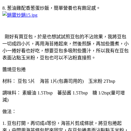
8. 葱油雞配香葱蛋炒飯，簡單營養也有飽足感。
剛好有買豆包，於是也想試試煎豆包的不沾效果，我將豆包
一切成四小片，再用海苔捲起來，然後煎酥，再加些醬煮，小
小一捲好看也好吃，想要豆包多吸附些醬汁，所以我有在豆包
表面沾點玉米粉，豆包也可以不沾粉直接煎。
醬燒豆包捲
材料： 豆包 5片 海苔 1片(包壽司用的) 玉米粉 2Tbsp
調味料： 素蠔油 1.5Tbsp 蕃茄酱 1.5Tbsp 糖 1/2tsp(量可增
減)
做法：
1. 豆包打開，再切成4等份，海苔片剪成條狀，將豆包捲起
來，中間用海苔條包起來固定，在豆包捲表面沾點點玉米粉，