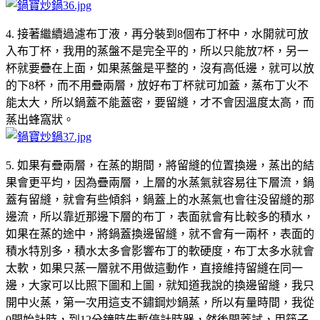
4. 接著繼續過濾布丁液，再分裝到8個布丁杯中，水開就可放
入布丁杯，我用的蒸盤不是完全平的，所以只能放7杯，另一
杯就要疊在上面，如果蒸盤是平整的，沒有高低邊，就可以放
的下8杯，而不用疊兩層，放好布丁杯就可加蓋，蒸布丁火不
能太大，所以鍋蓋不能蓋密，要留縫，才不會因溫度太高，而
蒸出蜂窩狀。
5. 如果有疊兩層，在蒸的期間，將留縫的位置換邊，蒸出的結
果會更平均，因為疊兩層，上層的水蒸氣就容易往下層流，鍋
蓋有留縫，就會有些傾斜，鍋蓋上的水蒸氣也會往没留縫的那
邊流，所以靠近那邊下層的布丁，表面就會有比較多的積水，
如果在蒸的途中，將鍋蓋換邊留縫，就不會有一兩杯，表面的
積水特別多，積水太多會影響布丁的軟硬度，布丁太多水就會
太軟，如果只蒸一層就不用做這動作，直接維持留縫在同一
邊，大家可以比照下圖和上圖，就知道我說的換邊留縫，我只
開中火蒸，第一次用這支不鏽鋼炒鍋蒸，所以有量時間，我從
0開始計時，到12分鐘時先暫停計時器，然後開蓋試，用筷子