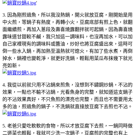
'
3. 因為剛煎過魚，所以我沒熱鍋，開火就放豆腐，剛開始是用
中火煎，等鍋子有熱度，再轉小火，豆腐底部有煎上色，就翻
面繼續煎，再加入蔥段及壽喜燒露翻拌就可起鍋，因為壽喜燒
露味道甘甜較不鹹，我只加這一調味料，也沒再加水，可以加
自己家裡現有的調味料或醬油，炒好也將豆腐盛出來，這時可
倒一些水入鍋，再加熱至溫熱就可熄火，有加了些水煮，再倒
掉水，鍋裡也變乾淨，就更好洗鍋，輕鬆用菜瓜布抹幾下就光
亮如新。
4. 我從以前就只用不沾鍋來煎魚，沒想到不鏽鋼炒鍋，不沾的
效果，一點也不輸不沾鍋，光看魚身的完整，就知道這支鍋子
的不沾效果真好，不只魚煎的漂亮也完整，而且也不需要用太
多的油，煎過魚的鍋子，不洗鍋就直接放豆腐下去煎也不沾。
5. 老爸只愛吃軟軟的食物，所以才放豆腐下去煎，一鍋同時做
二道菜也輕鬆，我就可少洗一次鍋子，豆腐煎的完整也有上