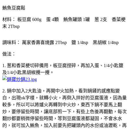
鮪魚豆腐鬆
材料： 板豆腐 600g 蛋 4顆 鮪魚罐頭 1罐 葱 2支 香菜梗
末 2Tbsp
調味料： 萬家香壽喜燒露 2Tbsp 鹽 1/4tsp 黑胡椒 1/4tsp
做法：
1. 葱和香菜梗切碎備用，板豆腐捏碎，再加入蛋、1/4小匙鹽
及1/4小匙黑胡椒攪一攪。
2. 鍋中加入2大匙油，再開中火加熱，看到鍋鏟的感應點變
白，出現ok字樣，就轉小火，再倒入拌好的豆腐蛋液，因為量
較多，所以可以將爐火再轉到中火炒，東西下鍋不要馬上翻
炒，要停留些時間，讓底部煎一下，有些上色後再翻動，每次
翻炒都要稍微停留些時間，等到豆腐蛋液都凝固，不會水水
的，就可加入鮪魚，加入前要先把罐頭內的水份或油瀝乾，再