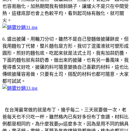
也容易融化，加熱期間我有傾斜鍋子，讓爐火不是只在中間受
熱，這樣底部也會上色較平均，看到起司絲有融化，就可關
火。
6. 盛出披薩，用輪刀分切，雖然不是自己發麵做披薩餅皮，但
我用麵包丁代替，整片麵包是方形，我切丁混蛋液就可塑形成
圓形，煎好的麵包底，吃起來就是法式土司，我有加蒜奶醬，
下面的麵包就有蒜奶香，做出來的披薩，也有另一番風味，我
覺得香又好吃，披薩的料可隨意變換自己喜歡的材料，這也比
傳統披蕯容易做，只要有土司，搭配的材料也都可隨意，大家
都可試試。
在台灣最常做的就是布丁，幾乎每二、三天就要做一次，老
爸每天也不只吃一杯，雖然格內已有好多份布丁食譜，材料比
例都是相同的，為什麼我要po這麼多次，因為是用不同的鍋具
做，電子鍋、電鍋、蒸籠及氣炸烤箱我都做過，格內也都可以