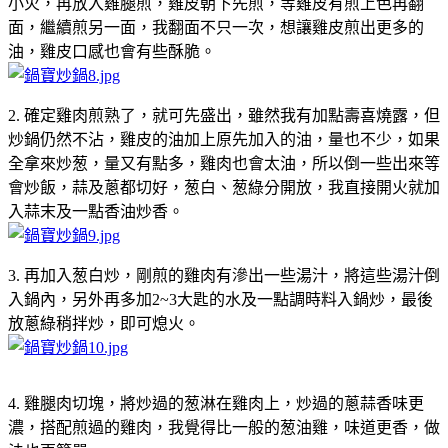
小火，再放入雞腿煎，雞皮朝下先煎，等雞皮有煎上色再翻
面，繼續煎另一面，我翻面不只一次，想讓雞皮煎出更多的
油，雞皮口感也會有些酥脆。
2. 確定雞肉煎熟了，就可先盛出，雖然我有加點壽喜燒露，但
炒鍋仍然不沾，雞皮的油加上原先加入的油，量也不少，如果
全拿來炒葱，量又有點多，雞肉也會太油，所以倒一些出來等
會炒飯，蒜及蔥都切好，葱白、葱綠分開放，我直接開火就加
入蒜末及一點香油炒香。
3. 再加入葱白炒，剛煎的雞肉有滲出一些湯汁，將這些湯汁倒
入鍋內，另外再多加2~3大匙的水及一點調時料入鍋炒，最後
放蔥綠稍拌炒，即可熄火。
4. 雞腿肉切塊，將炒過的葱淋在雞肉上，炒過的蔥蒜香味更
濃，搭配煎過的雞肉，我覺得比一般的葱油雞，味道更香，做