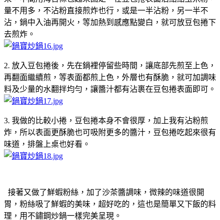
量不用多，不沾粉直接煎炸也行，或是一半沾粉，另一半不
沾，鍋中入油再開火，等加熱到感應點變白，就可放豆包捲下
去煎炸。
2. 放入豆包捲後，先在鍋裡停留些時間，讓底部先煎至上色，
再翻面繼續煎，等表面都煎上色，外層也有酥脆，就可加調味
料及少量的水翻拌均勻，讓醬汁都有沾裹在豆包捲表面即可。
3. 我做的比較小捲，豆包捲本身不會很厚，加上我有沾粉煎
炸，所以表面更酥脆也可吸附更多的醬汁，豆包捲吃起來很有
味道，排盤上桌也好看。
接著又做了鮮蝦粉絲，加了沙茶醬調味，微辣的味道很開
胃，粉絲吸了鮮蝦的美味，超好吃的，這也是簡單又下飯的料
理，用不鏽鋼炒鍋一樣完美呈現。