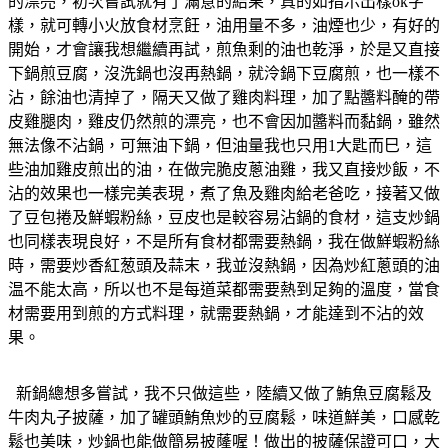
的漂亮，初次嘗試就有了滿意的結果，真的如指示出樣ok字
樣，就可轉小火放食材烹飪，油用量不多，油煙也少，有好的
開始，才會讓我想繼續再試，煎魚剩的油也乾淨，於是又直接
下鍋煎豆腐，沒洗鍋也沒再熱鍋，就泠鍋下豆腐煎，也一樣不
沾，餘油也清掉了，隔天又做了雞肉料理，加了點醬料醃的帶
皮雞腿肉，雞皮仍然煎的漂亮，也不會因加醬料而黏鍋，雖然
無法像不沾鍋，可無油下鍋，但油量我也只用1大匙而巳，這
些油加雞皮煎出的油，在做完脆皮蔥油雞，我又直接炒飯，不
沾的效果也一樣完美表現，煮了魚及雞肉給老爸吃，接著又做
了豆包捲及鮮蝦粉絲，豆皮也是較容易沾鍋的食材，這支炒鍋
也同樣表現良好，不是所有食材都需要熱鍋，我在做鮮蝦粉絲
時，需要炒香紅葱頭及蒜末，我並沒熱鍋，因為炒紅蔥頭的油
温不能太高，所以也不是每道菜都需要熱到足夠的溫度，當食
材需要用到煎的方式料理，就需要熱鍋，才能達到不沾的效
果。
新鍋總想多嘗試，我不只做這些，陸續又做了鮪魚豆腐鬆及
牛肉丸子披薩，加了罐頭鮪魚炒的豆腐鬆，味道鮮美，口感乾
鬆也美味，炒鍋也能做簡易披蕯喔！做出的披薩保證可口，大