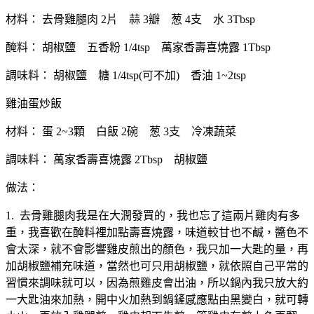
材料： 去骨雞腿肉 2片 蒜 3瓣 葱 4支 水 3Tbsp
醃料： 胡椒鹽 五香粉 1/4tsp 萬家香壽喜燒露 1Tbsp
調味料： 胡椒鹽 糖 1/4tsp(可不加) 香油 1~2tsp
雞油蛋炒飯
材料： 蛋 2~3顆 白飯 2碗 葱 3支 冷凍蔬菜
調味料： 萬家香壽喜燒露 2Tbsp 胡椒鹽
做法：
1. 去骨雞腿肉我是在大潤發買的，我也忘了這兩片雞肉有多
重，我喜歡在醃料裡加點壽喜燒露，味道較甘也不鹹，醬色不
會太深，就不會影響雞皮煎出的顏色，我只加一大匙的量，再
加胡椒鹽補充味道，當然也可只用胡椒鹽，就依照自己平常的
習慣來調味就可以，因為煎雞皮會出油，所以鍋內我只放大約
一大匙油來加熱，開中火加熱到鍋鏟感應點由黑變白，就可轉