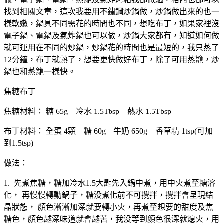
找到相關文章，這次我要用不鏽鋼炒鍋做，炒鍋做出來的也一
樣軟嫩，鍋具不同需花的時間也不同，想吃布丁，如果家裡沒
電子鍋、電鍋及氣炸鍋也可以做，炒鍋大家都有，知道如何做
就可運用在不同的炒鍋，炒鍋花的時間也是最短的，我只蒸了
12分鐘，布丁就熟了，想要更快做好布丁，除了可用蒸籠，炒
鍋也和蒸籠一樣快。
焦糖布丁
焦糖材料： 糖 65g 冷水 1.5Tbsp 熱水 1.5Tbsp
布丁材料： 全蛋 4顆 糖 60g 牛奶 650g 香草精 1tsp(可加
到1.5tsp)
做法：
1. 先煮焦糖，糖加冷水1.5大匙先入鍋中煮，用中火煮至糖溶
化， 再慢慢轉動鍋子，糖没煮化前不可攪拌，攪拌會呈現結
晶狀態， 顏色漸漸加深就要轉小火，再煮至想要的甜度及焦
糖色，顏色越深味道就會越苦，我没等到顏色很深就熄火，用