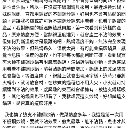
層，雖然知道不鏽鋼的鍋具耐用，也不會有塗層的問題，但還
是怕會沾黏，所以一直沒買不鏽鋼鍋具來用，最近想換炒鍋，
妹妹說她一直都用鍋寶的不鏽鋼炒鍋，好用也不會有沾黏的問
題，這讓我考慮或許可買不鏽鋼炒鍋來用看看，也看了鍋寶的
產品，我對鍋寶的感溫鍋鏟感興趣，第一次看到有這樣的產
品，原來這麼方便，當熱鍋溫度達到，就會產生不沾的效果，
但如何判斷溫度才是最難的吧，熱鍋溫度不夠，無法完全表現
不沾的效果，但熱鍋過久，溫度太高，有可能會損壞鍋具，感
覺也危險，温度的拿捏，也不是每次都能判斷正確，看到鍋寶
煎大師不鏽鋼炒鍋有附感應鍋鏟，這鍋鏟讓我心動，會想嘗試
用看看不鏽鋼炒鍋，隨著熱鍋的時間增加，鍋鏟上的感温裝置
也會變色，等溫度夠了，鍋鏟上就會出現ok字樣，這時只要將
火轉小，就可放食材，在炒煮的過程也不用大火，小火就可持
續達到不沾的效果，感興趣的東西就會想擁有，被這支鍋鏟吸
引，其他的鍋具也不想看了，我就想要這支炒鍋，好想試這支
鍋鏟，是否真的這麼好用。
我也換了這支不鏽鋼炒鍋，做菜這麼多年，我還是第一次用
不鏽鋼炒鍋，要試不沾效果，煎魚最準，能不沾黏，魚也才煎