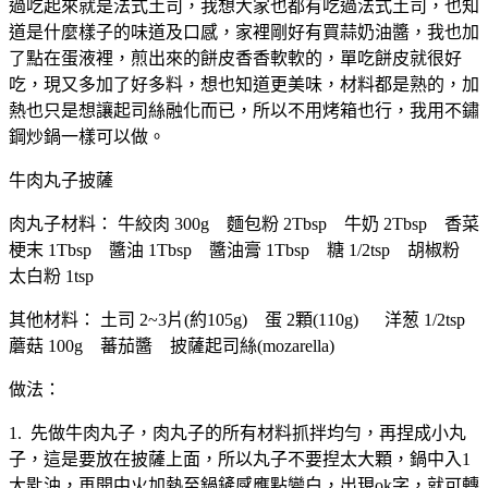
過吃起來就是法式土司，我想大家也都有吃過法式土司，也知
道是什麼樣子的味道及口感，家裡剛好有買蒜奶油醬，我也加
了點在蛋液裡，煎出來的餅皮香香軟軟的，單吃餅皮就很好
吃，現又多加了好多料，想也知道更美味，材料都是熟的，加
熱也只是想讓起司絲融化而已，所以不用烤箱也行，我用不鏽
鋼炒鍋一樣可以做。
牛肉丸子披薩
肉丸子材料： 牛絞肉 300g 麵包粉 2Tbsp 牛奶 2Tbsp 香菜
梗末 1Tbsp 醬油 1Tbsp 醬油膏 1Tbsp 糖 1/2tsp 胡椒粉
太白粉 1tsp
其他材料： 土司 2~3片(約105g) 蛋 2顆(110g) 洋葱 1/2tsp
蘑菇 100g 蕃茄醬 披薩起司絲(mozarella)
做法：
1. 先做牛肉丸子，肉丸子的所有材料抓拌均勻，再捏成小丸
子，這是要放在披薩上面，所以丸子不要揑太大顆，鍋中入1
大匙油，再開中火加熱至鍋鏟感應點變白，出現ok字，就可轉