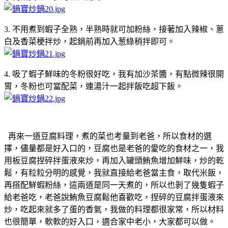
3. 不用煮到蝦子全熟，半熟時就可加粉絲，接著加入辣椒、蔥
白及香菜梗拌炒，起鍋前再加入葱綠稍拌即可。
4. 吸了蝦子鮮味的冬粉很好吃，我有加沙茶醬，有點微辣很開
胃，冬粉也可當配菜，連湯汁一起拌飯吃超下飯。
再來一道豆腐料理，煮的菜也考量到老爸，所以食材的選
擇，儘量都是好入口的，豆腐也是老爸的愛吃的食材之一，我
用板豆腐捏碎拌蛋液來炒，再加入罐頭鮪魚增加鮮味，炒的乾
鬆，有粒粒分明的感覺，我就直接給老爸當主食，取代米飯，
再搭配鮮蝦粉絲，這兩道是同一天煮的，所以也剝了幾隻蝦子
給老爸吃，老爸說鮪魚豆腐鬆他喜歡吃，捏碎的豆腐拌蛋液來
炒，吃起來就多了蛋的香氣，我做的料理都很家常，所以材料
也很簡單，軟軟的好入口，適合家中老小，大家都可以做。