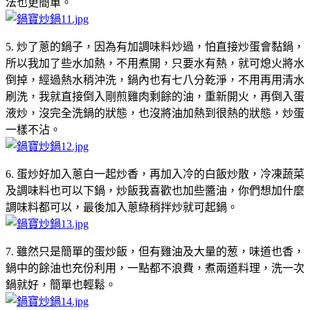
法也更簡單。
5. 炒了蔥的鍋子，因為有加調味料炒過，怕直接炒蛋會黏鍋，
所以我加了些水加熱，不用煮開，只要水有熱，就可熄火將水
倒掉，經過熱水稍沖洗，鍋內也有七八分乾淨，不用再用清水
刷洗，我就直接倒入剛煎雞肉剩餘的油，重新開火，再倒入蛋
液炒，沒完全洗鍋的狀態，也沒將油加熱到很熱的狀態，炒蛋
一樣不沾。
6. 蛋炒好加入蔥白一起炒香，再加入冷的白飯炒散，冷凍蔬菜
及調味料也可以下鍋，炒飯我喜歡也加些醬油，你們想加什麼
調味料都可以，最後加入蔥綠稍拌炒就可起鍋。
7. 雖然只是簡單的蛋炒飯，但有雞油及大量的葱，味道也香，
鍋中的餘油也充份利用，一點都不浪費，煮兩道料理，洗一次
鍋就好，簡單也輕鬆。