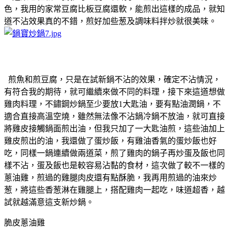
色，我用的家常豆腐比板豆腐還軟，能煎出這樣的成品，就知
道不沾效果真的不錯，煎好加些葱及調味料拌炒就很美味。
煎魚和煎豆腐，只是在試新鍋不沾的效果，確定不沾情況，
有符合我的期待，就可繼續來做不同的料理，接下來這道想做
雞肉料理，不鏽鋼炒鍋至少要放1大匙油，要有點油潤鍋，不
適合直接高溫空燒，雖然無法像不沾鍋冷鍋不放油，就可直接
將雞皮接觸鍋面煎出油，但我只加了一大匙油煎，這些油加上
雞皮煎出的油，我還做了蛋炒飯，有雞油香氣的蛋炒飯也好
吃，同樣一鍋連續做兩道菜，煎了雞肉的鍋子再炒蛋及飯也同
樣不沾，蛋及飯也是較容易沾黏的食材，這次做了較不一樣的
蔥油雞，煎過的雞腿肉皮還有點酥脆，我再用煎過的油來炒
葱，將這些香葱淋在雞腿上，搭配雞肉一起吃，味道超香，越
試就越滿意這支新炒鍋。
脆皮蔥油雞