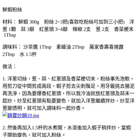
鮮蝦粉絲
材料： 鮮蝦 300g 粉絲 2~3把(喜款吃粉絲可加到三小把) 洋
葱 1顆 蒜 3瓣 紅蔥頭 3~4瓣 辣椒 2支 葱 2支 香菜梗末
1Tbsp
調味料： 沙茶醬 1Tbsp 素蠔油 2Tbsp 萬家香壽喜燒露
2Tbsp 水 1.5杯
做法：
1. 洋蔥切絲，葱、蒜、紅蔥頭及香菜梗切末，粉絲事先泡軟，
用剪刀從中間剪成兩段，蝦子剪去尖刺鬚足，用牙籤挑去腸泥
再洗淨，因為要爆香紅蔥頭，所以我冷油就放紅蔥頭及蒜末一
起炒，炒至紅蔥頭有點要變色，就加入洋葱繼續拌炒，炒至洋
葱變透明，就可加入調味料一起炒香。
2. 然後再加入1.5杯的水煮開，水滾後加入蝦子稍拌炒，當蝦
子開始變色，就可加入粉絲。