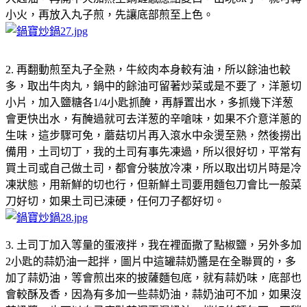
小火，再放入丸子煎，先讓底部煎至上色。
2. 再翻動煎至丸子全熟，牛絞肉本身較有油，所以餘油也較
多，取出牛肉丸，鍋中的餘油可留著炒菜或是不要了，洋蔥切
小片，加入鹽糖各1/4小匙抓醃，再靜置出水，多抓幾下洋葱
會更快出水，有醃過就可去洋葱的辛嗆味，如果不介意洋蔥的
生味，這步驟可免，蘑菇切片再入滾水中汆燙至熟，然後撈出
備用，土司切丁，我的土司有事先凍過，所以很好切，平常有
買土司或自己做土司，都會分裝放冷凍，所以取出切片時是冷
凍狀態，用新鮮的切也行，但新鮮土司要用麵包刀會比一般菜
刀好切，如果土司已涑硬，任何刀子都好切。
3. 土司丁加入等量的蛋液拌，我在裡面撒了點椒鹽，另外多加
2小匙的蒜奶油一起拌，圖片中這罐蒜奶醬是在全聯買的，多
加了蒜奶油，等會煎出來的披薩麵包底，就有蒜奶味，底部也
會較酥及香，因為有多加一些蒜奶油，蒜奶油可不加，如果沒