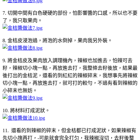
7. 切開中間有白色硬硬的部份，怕影響醬的口感，所以也不要
了，我只取果肉。
8. 金桔皮浸泡過，將泡的水倒掉，果肉我另外裝。
9. 將金桔皮及果肉放入調理機內，辣椒也加進去，怕辣可去
籽，辣椒切小塊一點，再放進去打，我整條去籽後放，結果最
後打出的金桔泥，還看的到紅紅的辣椒碎末，我想事先將辣椒
切小塊一點，再放進去打，就可打的較勻，不過有看到辣椒的
小碎末也無妨。
10. 將材料打成泥狀。
11. 還看的到辣椒的碎末，但金桔都已打成泥狀，如果辣椒有
先切小塊再打，-可能就會完全打匀，我辣椒沒切，去籽後整