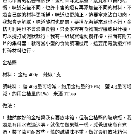
色比市售的桔醬橘很多，金桔果味更濃些，感覺和市售的桔
醬，味道有些不同，也許市售的還有再添加些不同的材料，不
過自己做的材料更新鮮，味道也更純正，這要拿來沾白切肉，
我想會更解膩，味道酸甜也開胃，要搭配海鮮來煮也不錯，金
桔再利用也不會浪費食物，只要家裡有食物調理機或果汁機，
可以攪打成泥狀就行，我有一組鍋寶電動攪拌棒，裡面有附刀
片的集料器，就可當小型的食物調理機用，這要用電動攪拌棒
打碎材料也行。
金桔醬
材料： 金桔 400g 辣椒 1支
調味料： 糖 40g(量可增減，約用金桔量的10%) 鹽 4g(量可增
減，約用金桔量的1%) 米酒 1Tbsp
做法：
1. 雖然做好的金桔醬我有要放冰箱，但裝金桔醬的玻璃瓶，我
還是有用水煮過消毒，就像在做果醬一樣，感覺玻璃瓶有煮
過，裝了醬可耐放些，醬的鹹甜味不重，做好最好放冰箱保