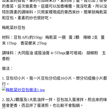
加素菜的香氣，葷的可加蒜末炒，素的除了薑，我也加了很多
的香菜，這次做素食，這還可以加香椿醬，我沒吃素，所以沒
特別買素的調味料，只用家裡現成的東西來炒，簡單就梅乾菜
和豆包，素素的炒也很好吃。
梅乾菜炒豆包
材料：豆包 6片(約550g) 梅乾菜 一捆 蛋 2顆 辣椒 2支 薑
末 1Tbsp 香菜梗末 2Tbsp
調味料：大同蔭油 或蔭油膏 4~5Tbsp(量可增減) 胡椒粉 五
香粉
做法：
1. 豆包切小片，我一片豆包分切成16小片，想分切成幾小片都
行。
2. 加入2顆蛋及1大匙油拌一拌，豆包加入蛋液拌，煎出來的味
道會更香，而且拌了蛋液煎，也比較不會黏鍋。