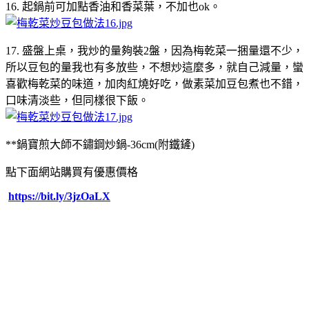
16. 起鍋前可加點香油和香菜葉，不加也ok。
17. 盛盤上桌，我炒的量夠裝2盤，因為梅乾菜一捆量還不少，
所以豆包的量我也有多放些，不想炒這麼多，就自己減量，蠻
喜歡梅乾菜的味道，加肉紅燒好吃，做素菜加豆包煮也不錯，
口味清淡些，但同樣很下飯。
**鍋寶煎大師不鏽鋼炒鍋-36cm(附鐵鏟)
點下面網站購買有優惠價格
https://bit.ly/3jzOaLX