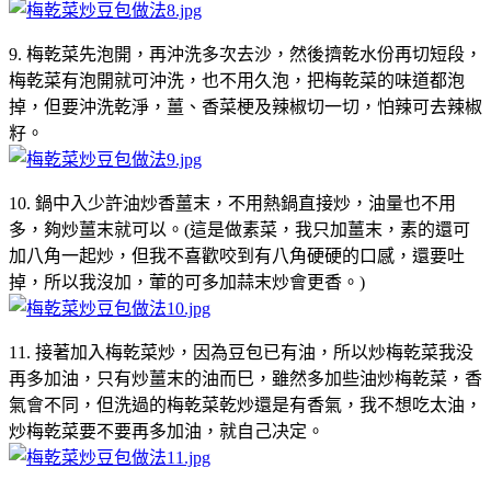
9. 梅乾菜先泡開，再沖洗多次去沙，然後擠乾水份再切短段，
梅乾菜有泡開就可沖洗，也不用久泡，把梅乾菜的味道都泡
掉，但要沖洗乾淨，薑、香菜梗及辣椒切一切，怕辣可去辣椒
籽。
10. 鍋中入少許油炒香薑末，不用熱鍋直接炒，油量也不用
多，夠炒薑末就可以。(這是做素菜，我只加薑末，素的還可
加八角一起炒，但我不喜歡咬到有八角硬硬的口感，還要吐
掉，所以我沒加，葷的可多加蒜末炒會更香。)
11. 接著加入梅乾菜炒，因為豆包已有油，所以炒梅乾菜我没
再多加油，只有炒薑末的油而巳，雖然多加些油炒梅乾菜，香
氣會不同，但洗過的梅乾菜乾炒還是有香氣，我不想吃太油，
炒梅乾菜要不要再多加油，就自己决定。