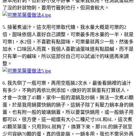
原本用針刺，但針好小支不好拿，後來我就用，在測試蛋糕熟
了沒的針狀物刺，要用竹籤刺也行，但洞會較大。
5. 接著煮滷汁，這次用可樂取代糖，我水量大概是可樂的2
倍，甜味依個人喜好自己調整，可樂最多用水量的一半，就是
可樂1，水2倍，不喜歡有點甜味，可樂量就再少一些，然後多
加水，口味因人而異，我個人喜歡滷蛋味道有點甜鹹，而不是
只有單一的鹹味，所以這部份自己可以試滷汁的味道再來調
整。
6. 我先倒了一瓶可樂，再用空瓶裝2次水，最後看鍋裡的滷汁
有多少，不夠的再依比例添加。(做好的茶葉蛋有打算送人，
才會一次做了45顆，家中一般的湯鍋及炒鍋，無法一次煮45顆
蛋，於是我用鍋寶快鍋的鍋子，這鍋子除了有壓力鍋本身的鍋
蓋，也有附一般的玻璃鍋蓋，所以要當快鍋用，或一般鍋子用
都可以，很方便，這一組還有大小二種尺寸10L和6L，這次煮
45顆茶葉蛋，只用到6L就夠了，換算下來，那10L的鍋子就至
少可容納70顆的蛋，真的很能裝，一鍋多用，我也不需另外再