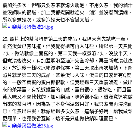
覆加熱多次，但都只要煮滾就熄火燜泡，不用久煮，我的滷汁
並沒調味的很鹹，加上我都煮開就熄火，滷汁並沒煮到濃縮，
所以多煮幾次，或多泡幾天也不會變太鹹。
25. 照片上的茶葉蛋是第三天的成品，我隔天有先試吃一顆，
雖然蛋黃已有味道，但我覺得還可再入味些，所以第一天煮開
2次，做法就像上面寫的，第二天我一樣煮滾2次，没放半天，
但煮滾後熄火，有加蓋燜泡至滷汁完全冷却，再重新煮滾就熄
火，放涼後一樣收冰箱浸泡保存，第三天取出再次加熱，下圖
照片就是第三天的成品，茶葉蛋很入味，蛋白的口感是有Q度
的，一般茶葉蛋的蛋白都很軟，但我經過三天重覆滷煮，做出
來的茶葉蛋，有接近鐵蛋的口感，蛋白很Q，很好吃，而且蛋
黃入味又不會乾乾的，加可樂滷，味道很不錯，很滿意這次做
出來的茶葉蛋，因為鍋子本身保溫效果好，我只煮開再浸泡而
巳，但煮出來蛋，就像經過多次久煮，這鍋子好用，讓我做菜
更簡單，也讓我省瓦斯，這不是只能做快鍋料理而巳。