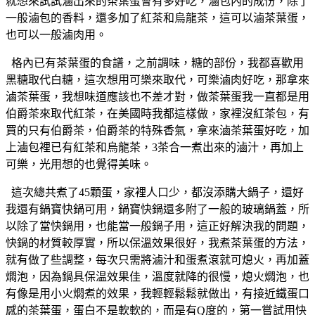
就想來試試滷出來的茶葉蛋會有多好吃，滷包內的成份，除了
一般滷包的香料，還多加了紅茶和烏龍茶，這可以滷茶葉蛋，
也可以一般滷肉用。
格內已有茶葉蛋的食譜，之前調味，糖的部份，我都喜歡用
黑糖取代白糖，這次想用可樂來取代，可樂滷肉好吃，那拿來
滷茶葉蛋，我想味道應該也不差才對，做茶葉蛋我一直都是用
伯爵茶來取代紅茶，在美國時我都這樣做，家裡沒紅茶包，有
買的只有伯爵茶，伯爵茶的特殊香氣，拿來滷茶葉蛋好吃，加
上滷包裡已有紅茶和烏龍茶，3茶合一煮出來的滷汁，再加上
可樂，光用想的也覺得美味。
這次總共煮了45顆蛋，家裡人口少，都沒添購大鍋子，還好
我還有鍋寶快鍋可用，鍋寶快鍋還多附了一般的玻璃鍋蓋，所
以除了當快鍋用，也能當一般鍋子用，這正好解決我的問題，
快鍋的材質較厚實，所以保溫效果很好，我煮茶葉蛋的方法，
就有做了些調整，每次只需將滷汁和蛋煮滾就可熄火，再加蓋
燜泡，因為鍋具保温效果佳，溫度就降的很慢，熄火燜泡，也
有像是用小火燜煮的效果，我輕輕鬆鬆就做出，有接近鐵蛋口
感的茶葉蛋，蛋白不是軟軟的，而是有Q度的，第一嘗試用快