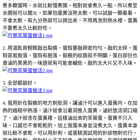
煮多顆蛋時，水就比較慢煮開，相對就會煮久一點，所以煮至
水開就可以關火，如果怕蛋黄沒熟太軟，可以試敲一顆看看，
不會太軟，有九分熟就可以撈出來，不用再泡到熱水裡，蛋黃
不要煮太久比較好吃。
2. 用湯匙背輕輕敲出裂痕，蛋殼要敲疏密均勻，敲的太碎，蛋
殼容易脫落，蛋殼有脱落，裂痕的紋路就不明顯，蛋白部份也
會滷的黑黑的，味道就有可能會鹹些，敲的太大片又不入味。
3. 全部都敲好。
4. 我用針在裂痕的地方刺些洞，讓滷汁可以進入蛋黃内，在加
熱的過程中熱漲，滷汁就會沿著洞進入蛋黄，滷好放涼洞口縮
了，滷汁就含在蛋黃裡，這樣滷出來的茶葉蛋，蛋黄不只入
味，口感也不會乾乾的，加上我蛋本身並沒煮太久，蛋黃本身
就比較不會乾，可以用針刺，或蛋糕測試用的針狀物刺也行，