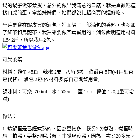
鍋的鍋子做茶葉蛋，意外的做出我滿意的口感，就是喜歡吃這
樣口感的蛋，拿給妹妹們，她們都說比超商賣的還好吃。
**這是我在蝦皮買的滷包，裡面除了一般滷包的香料，也多加
了紅茶和烏龍茶，我買來要做茶葉蛋用的，滷包說明適用材料
1.5~2斤，所以我用2包。
可樂茶葉
材料：雞蛋 45顆 辣椒 2支 八角 5粒 伯爵茶 5包(可用紅茶
包代替) 滷包 2包(依材料多寡自己調整用量)
調味料：可樂 700ml 水 1500ml 鹽 1tsp 醬油 120g(量可增
減)
做法：
1. 這鍋蛋是已經煮熟的，因為量較多，我分2次煮熟，煮蛋時
忘了拍照，要整理照片時，才發現没照，因為一次煮20多顆，