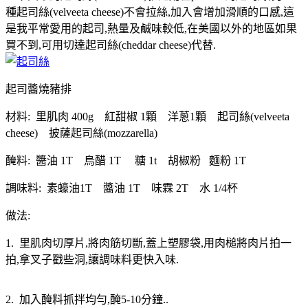
種起司絲(velveeta cheese)不會拉絲,加入會增加滑順的口感,這
是我平常愛用的起司,熱量及鹹味較低,在美國以外的地區如果
買不到,可用切達起司絲(cheddar cheese)代替.
起司醬燒豬排
材料: 里肌肉 400g 紅甜椒 1顆 洋蔥1顆 起司絲(velveeta
cheese) 披薩起司絲(mozzarella)
醃料: 醬油 1T 烏醋 1T 糖 1t 胡椒粉 麵粉 1T
調味料: 素蠔油1T 醬油 1T 味霖 2T 水 1/4杯
做法:
1. 里肌肉切厚片,將肉筋切斷,蓋上塑膠袋,用肉槌將肉片拍一
拍,拿叉子戳些洞,讓調味料更快入味.
2. 加入醃料抓拌均勻,醃5-10分鐘..