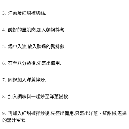
3. 洋蔥及紅甜椒切絲.
4. 醃好的里肌肉,加入麵粉拌勻.
5. 鍋中入油,放入醃過的豬排煎.
6. 煎至八分熟後,先盛出備用.
7. 同鍋加入洋蔥拌炒.
8. 加入調味料一起炒至洋蔥變軟.
9. 再加入紅甜椒拌炒後,先盛出備用,只盛出洋蔥、紅甜椒,煮過
的醬汁留著.