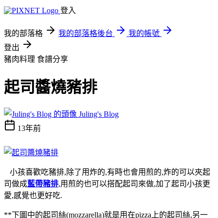
登入
我的部落格
我的部落格後台
我的帳號
登出
豬肉料理
食譜分享
起司醬燒豬排
Juling's Blog
13年前
小孩喜歡吃豬排,除了用炸的,有時也會用煎的,炸的可以夾起
司做成
藍帶豬排
,用煎的也可以搭配起司來做,加了起司小孩更
愛,感覺也更好吃.
**下圖中的起司絲(mozzarella)就是用在pizza上的起司絲,另一