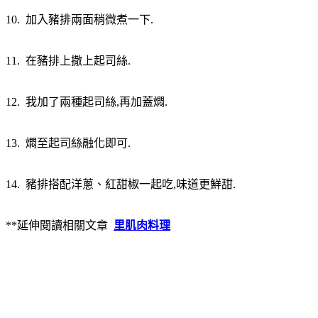
10. 加入豬排兩面稍微煮一下.
11. 在豬排上撒上起司絲.
12. 我加了兩種起司絲,再加蓋燜.
13. 燜至起司絲融化即可.
14. 豬排搭配洋蔥、紅甜椒一起吃,味道更鮮甜.
**延伸閱讀相關文章
里肌肉料理