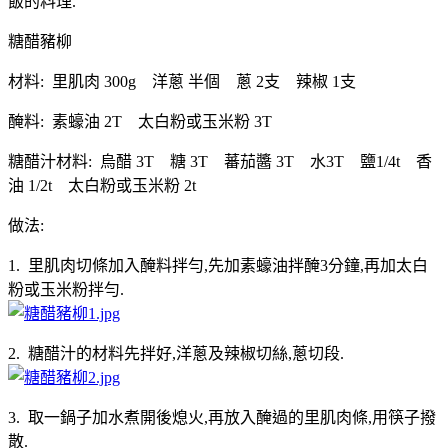
飯的料理.
糖醋豬柳
材料: 里肌肉 300g 洋蔥 半個 蔥 2支 辣椒 1支
醃料: 素蠔油 2T 太白粉或玉米粉 3T
糖醋汁材料: 烏醋 3T 糖 3T 蕃茄醬 3T 水3T 鹽1/4t 香
油 1/2t 太白粉或玉米粉 2t
做法:
1. 里肌肉切條加入醃料拌勻,先加素蠔油拌醃3分鐘,再加太白
粉或玉米粉拌勻.
2. 糖醋汁的材料先拌好,洋蔥及辣椒切絲,蔥切段.
3. 取一鍋子加水煮開後熄火,再放入醃過的里肌肉條,用筷子撥
散.