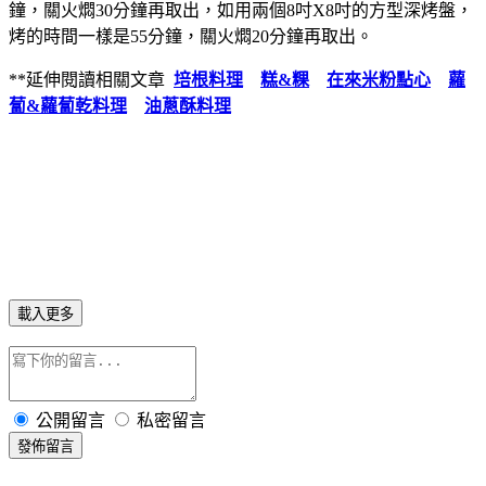
鐘，關火燜30分鐘再取出，如用兩個8吋X8吋的方型深烤盤，
烤的時間一樣是55分鐘，關火燜20分鐘再取出。
**延伸閱讀相關文章
培根料理
糕&粿
在來米粉點心
蘿
蔔&蘿蔔乾料理
油蔥酥料理
載入更多
公開留言
私密留言
發佈留言