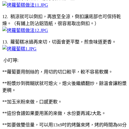
12. 稍涼就可以倒扣，再放至全涼，倒扣讓底部也可保持乾
燥。（有鋪上防沾鋁箔紙，很容易取出倒扣。）
13. 蘿蔔糕冰過再來切，切面會更平整，煎食味道更香。
小叮嚀:
**蘿蔔要用刨絲的，用切的切口較平，較不容易軟爛。
**粉漿炒到微糊狀就可熄火，熄火後繼續翻炒，餘溫會讓粉漿
更稠。
**加玉米粉來做，口感更軟。
**這份食譜如果要用蒸的來做，水份要再減2大匙。
**如要做雙倍量，可以用13x9吋的烤盤來烤，烤的時間為60分