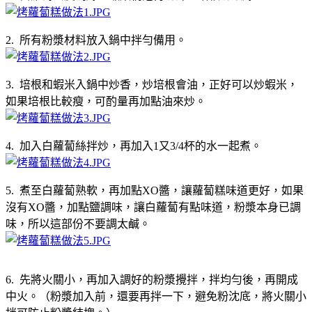
2. 所有粉漿材料放入鍋中拌勻備用。
3. 培根和蝦米入鍋中炒香，炒培根會油，正好可以炒蝦米，
如果培根比較瘦，可酌量再加點油來炒。
4. 加入白蘿蔔絲拌炒，再加入1又3/4杯的水一起煮。
5. 煮至白蘿蔔熟軟，再加點XO醬，讓蘿蔔糕味道更好，如果
沒有XO醬，加點鹽調味，讓白蘿蔔有點味道，粉漿本身已調
味，所以這部份不要調太鹹。
6. 先將火關小，再加入調好的粉漿攪拌，拌均勻後，再開成
中火。（粉漿加入前，還要再拌一下，避免粉沈底，將火關小