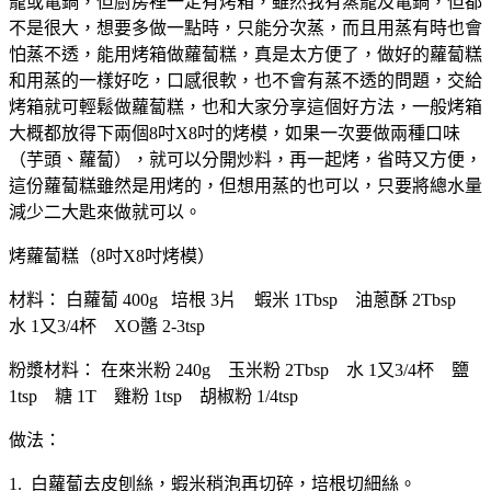
籠或電鍋，但廚房裡一定有烤箱，雖然我有蒸籠及電鍋，但都
不是很大，想要多做一點時，只能分次蒸，而且用蒸有時也會
怕蒸不透，能用烤箱做蘿蔔糕，真是太方便了，做好的蘿蔔糕
和用蒸的一樣好吃，口感很軟，也不會有蒸不透的問題，交給
烤箱就可輕鬆做蘿蔔糕，也和大家分享這個好方法，一般烤箱
大概都放得下兩個8吋X8吋的烤模，如果一次要做兩種口味
（芋頭、蘿蔔），就可以分開炒料，再一起烤，省時又方便，
這份蘿蔔糕雖然是用烤的，但想用蒸的也可以，只要將總水量
減少二大匙來做就可以。
烤蘿蔔糕（8吋X8吋烤模）
材料： 白蘿蔔 400g 培根 3片 蝦米 1Tbsp 油蔥酥 2Tbsp
水 1又3/4杯 XO醬 2-3tsp
粉漿材料： 在來米粉 240g 玉米粉 2Tbsp 水 1又3/4杯 鹽
1tsp 糖 1T 雞粉 1tsp 胡椒粉 1/4tsp
做法：
1. 白蘿蔔去皮刨絲，蝦米稍泡再切碎，培根切細絲。