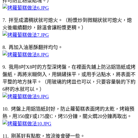
拌可防止粉漿結塊。）
7. 拌至成濃稠狀就可熄火。（粉漿炒到微糊狀就可熄火，熄
火後繼續翻炒，餘溫會讓粉漿更稠。）
8. 再加入油蔥酥翻拌均勻。
9. 我用8吋X8吋的方型深烤盤，在裡面先鋪上防沾鋁箔紙或烤
盤紙，再將米糊倒入，用鍋鏟抹平，或用手沾點水，將表面不
平整的地方抹平。（用玻璃的烤皿也可以，只要容量裝的下約
6杯的水就可以。）
10. 烤盤上用鋁箔紙封好，防止蘿蔔糕表面烤的太乾，烤箱預
熱，用350度F或175度C，烤55分鐘，關火燜20分鐘再取出。
11. 剛蒸好有點軟，放涼後會硬一些。