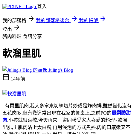
登入
我的部落格
我的部落格後台
我的帳號
登出
豬肉料理
食譜分享
軟溜里肌
Juling's Blog
14年前
有買里肌肉,我大多拿來切絲切片炒或是炸肉排,雖然變化沒有
五花肉多,但有幾道常出現在我家的餐桌上,之前PO的
鳳梨酸甜
肉
,小孩就很喜歡,今天再來一道同樣受家人喜愛的料理~軟溜
里肌,里肌肉沾上太白粉,再用浸泡的方式煮熟,肉的口感嫩又不