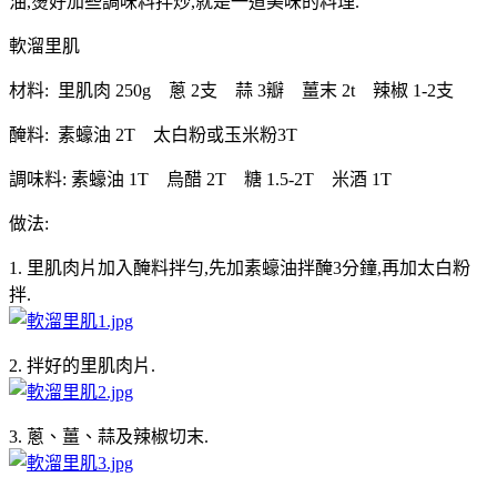
油,燙好加些調味料拌炒,就是一道美味的料理.
軟溜里肌
材料: 里肌肉 250g 蔥 2支 蒜 3瓣 薑末 2t 辣椒 1-2支
醃料: 素蠔油 2T 太白粉或玉米粉3T
調味料: 素蠔油 1T 烏醋 2T 糖 1.5-2T 米酒 1T
做法:
1. 里肌肉片加入醃料拌勻,先加素蠔油拌醃3分鐘,再加太白粉
拌.
2. 拌好的里肌肉片.
3. 蔥、薑、蒜及辣椒切末.