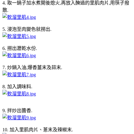
4. 取一鍋子加水煮開後熄火,再放入醃過的里肌肉片,用筷子撥
散.
5. 浸泡至肉變色就撈出.
6. 撈出瀝乾水份.
7. 炒鍋入油,爆香薑末及蒜末.
8. 加入調味料.
9. 拌炒出醬香.
10. 加入里肌肉片、蔥末及辣椒末.