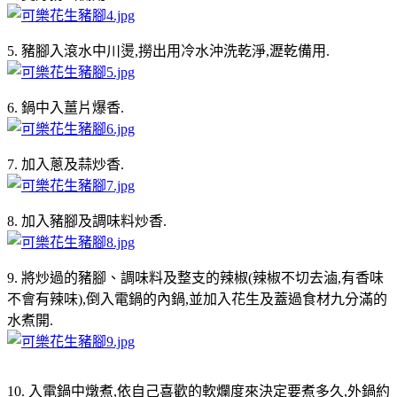
5. 豬腳入滾水中川燙,撈出用冷水沖洗乾淨,瀝乾備用.
6. 鍋中入薑片爆香.
7. 加入蔥及蒜炒香.
8. 加入豬腳及調味料炒香.
9. 將炒過的豬腳、調味料及整支的辣椒(辣椒不切去滷,有香味
不會有辣味),倒入電鍋的內鍋,並加入花生及蓋過食材九分滿的
水煮開.
10. 入電鍋中燉煮,依自己喜歡的軟爛度來決定要煮多久,外鍋約