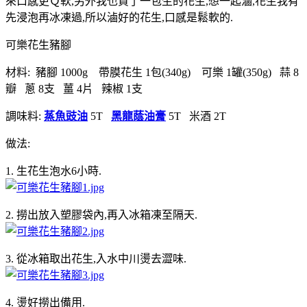
來口感更Ｑ軟,另外我也買了一包生的花生,想一起滷,花生我有
先浸泡再冰凍過,所以滷好的花生,口感是鬆軟的.
可樂花生豬腳
材料: 豬腳 1000g 帶膜花生 1包(340g) 可樂 1罐(350g) 蒜 8
瓣 蔥 8支 薑 4片 辣椒 1支
調味料:
蒸魚豉油
5T
黑龍蔭油膏
5T 米酒 2T
做法:
1. 生花生泡水6小時.
2. 撈出放入塑膠袋內,再入冰箱凍至隔天.
3. 從冰箱取出花生,入水中川燙去澀味.
4. 燙好撈出備用.