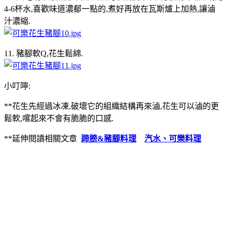
4-6杯水,喜歡味道濃郩一點的,煮好再放在瓦斯爐上加熱,讓滷
汁濃縮.
11. 豬腳軟Q,花生鬆綿.
小叮嚀:
**花生先經過冰凍,破壞它的組織結構再來滷,花生可以滷的更
鬆軟,嚐起來不會有脆脆的口感.
**延伸閱讀相關文章
蹄膀&豬腳料理
汽水、可樂料理