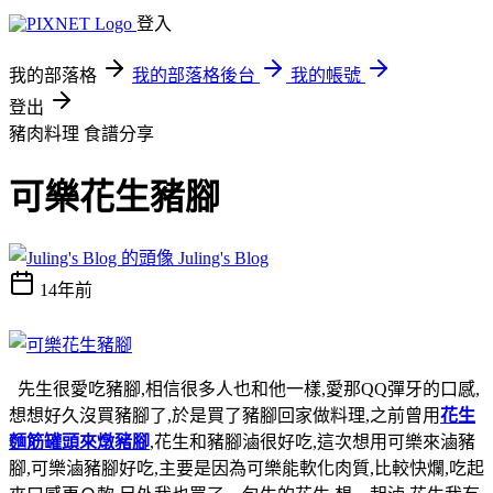
登入
我的部落格
我的部落格後台
我的帳號
登出
豬肉料理
食譜分享
可樂花生豬腳
Juling's Blog
14年前
先生很愛吃豬腳,相信很多人也和他一樣,愛那QQ彈牙的口感,
想想好久沒買豬腳了,於是買了豬腳回家做料理,之前曾用
花生
麵筋罐頭來燉豬腳
,花生和豬腳滷很好吃,這次想用可樂來滷豬
腳,可樂滷豬腳好吃,主要是因為可樂能軟化肉質,比較快爛,吃起