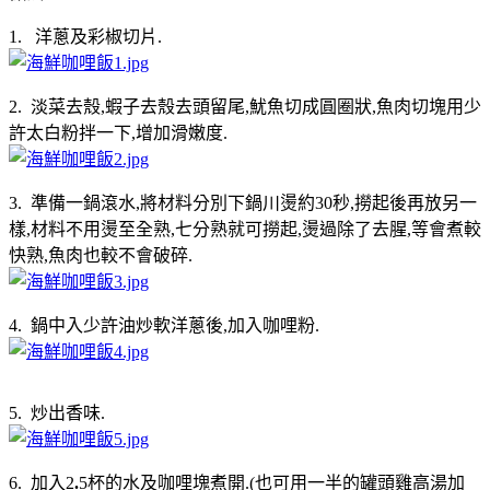
1. 洋蔥及彩椒切片.
2. 淡菜去殼,蝦子去殼去頭留尾,魷魚切成圓圈狀,魚肉切塊用少
許太白粉拌一下,增加滑嫩度.
3. 準備一鍋滾水,將材料分別下鍋川燙約30秒,撈起後再放另一
樣,材料不用燙至全熟,七分熟就可撈起,燙過除了去腥,等會煮較
快熟,魚肉也較不會破碎.
4. 鍋中入少許油炒軟洋蔥後,加入咖哩粉.
5. 炒出香味.
6. 加入2
.
5杯的水及咖哩塊煮開.(也可用一半的罐頭雞高湯加