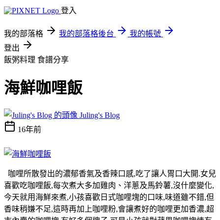
登入
我的部落格
我的部落格後台
我的帳號
登出
飯粥料理
食譜分享
海鮮咖哩飯
Juling's Blog
16年前
咖哩所散發出的濃郁香氣及香辣口感,吃了讓人胃口大開.女兒
喜歡吃咖哩飯,每次煮大多加雞肉、洋蔥及馬鈴薯,沒什麼變化,
今天就用海鮮來煮,小孩喜歡日式咖哩塊的口味,味道雖不錯,但
香味稍嫌不足,這時再加上咖哩粉,會讓煮好的咖哩更加香濃,超