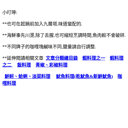
小叮嚀:
**也可在起鍋前加入九層塔,味道蠻配的.
**海鮮事先川燙,除了去腥,也可縮短烹調時間,魚肉較不會破碎.
**不同牌子的咖哩塊鹹味不同,鹽量請自行調整.
**延伸閱讀相關文章
文章分類總目錄
蝦料理之一
蝦料理
之二
飯料理
青椒、彩椒料理
鮮蚵、蛤蜊、淡菜料理
魷魚料理(乾魷魚&新鮮魷魚)
咖
哩料理