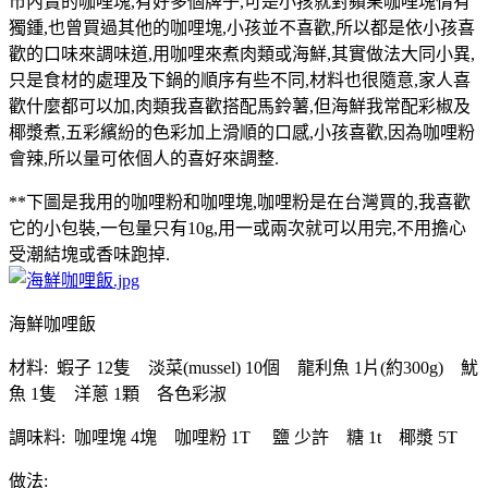
市內賣的咖哩塊,有好多個牌子,可是小孩就對蘋果咖哩塊情有
獨鍾,也曾買過其他的咖哩塊,小孩並不喜歡,所以都是依小孩喜
歡的口味來調味道,用咖哩來煮肉類或海鮮,其實做法大同小異,
只是食材的處理及下鍋的順序有些不同,材料也很隨意,家人喜
歡什麼都可以加,肉類我喜歡搭配馬鈴薯,但海鮮我常配彩椒及
椰漿煮,五彩繽紛的色彩加上滑順的口感,小孩喜歡,因為咖哩粉
會辣,所以量可依個人的喜好來調整.
**下圖是我用的咖哩粉和咖哩塊,咖哩粉是在台灣買的,我喜歡
它的小包裝,一包量只有10g,用一或兩次就可以用完,不用擔心
受潮結塊或香味跑掉.
海鮮咖哩飯
材料: 蝦子 12隻 淡菜(mussel) 10個 龍利魚 1片(約300g) 魷
魚 1隻 洋蔥 1顆 各色彩淑
調味料: 咖哩塊 4塊 咖哩粉 1T 鹽 少許 糖 1t 椰漿 5T
做法: