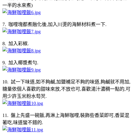
一半的水來煮)
7. 咖哩塊都煮融化後,加入川燙的海鮮材料煮一下.
8. 加入彩椒.
9. 加入椰漿煮勻.
10. 試一下味道,如不夠鹹,加鹽補足不夠的味道,夠鹹就不用加,
糖量依個人喜歡的甜味來放,不放也可,喜歡湯汁濃稠一點的,可
用少許玉米粉水芶芡.
11. 盤上先盛一碗飯,再淋上海鮮咖哩,裝飾些香菜即可,香菜混
著吃,味道蠻不錯的.