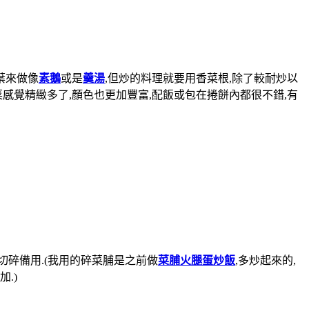
葉來做像
素鵝
或是
羹湯
,但炒的料理就要用香菜根,除了較耐炒以
菜感覺精緻多了,顏色也更加豐富,配飯或包在捲餅內都很不錯,有
切碎備用.(我用的碎菜脯是之前做
菜脯火腿蛋炒飯
,多炒起來的,
.)