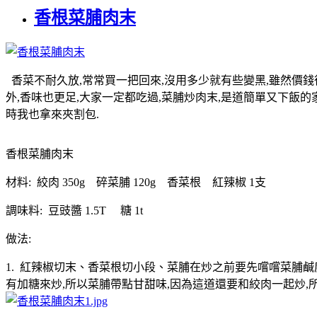
香根菜脯肉末
香菜不耐久放,常常買一把回來,沒用多少就有些變黑,雖然價錢
外,香味也更足,大家一定都吃過,菜脯炒肉末,是道簡單又下飯的
時我也拿來夾割包.
香根菜脯肉末
材料: 絞肉 350g 碎菜脯 120g 香菜根 紅辣椒 1支
調味料: 豆豉醬 1.5T 糖 1t
做法:
1. 紅辣椒切末、香菜根切小段、菜脯在炒之前要先嚐嚐菜脯鹹
有加糖來炒,所以菜脯帶點甘甜味,因為這道還要和絞肉一起炒,所