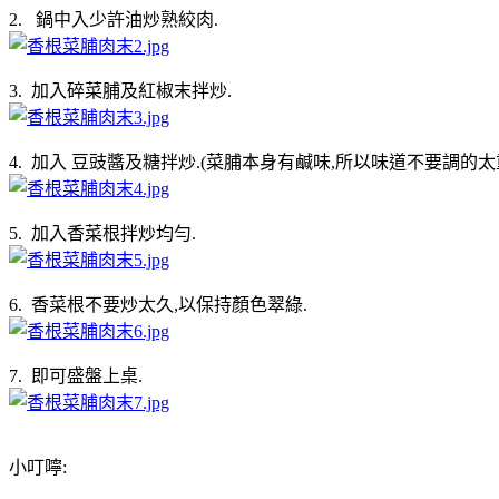
2. 鍋中入少許油炒熟絞肉.
3. 加入碎菜脯及紅椒末拌炒.
4. 加入 豆豉醬及糖拌炒.(菜脯本身有鹹味,所以味道不要調的太重
5. 加入香菜根拌炒均勻.
6. 香菜根不要炒太久,以保持顏色翠綠.
7. 即可盛盤上桌.
小叮嚀: