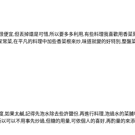
很便宜,但丟掉還是可惜,所以要多多利用,有些料理我喜歡用香菜
家常菜,在平凡的料理中加些香菜根來炒,味道就變的好特別,整盤
度,如果太鹹,記得先泡水除去些許鹽份,再進行料理,泡過水的菜脯
以可以不用事先炒過,但糖的用量,可依個人的喜好,再酌量的來添加