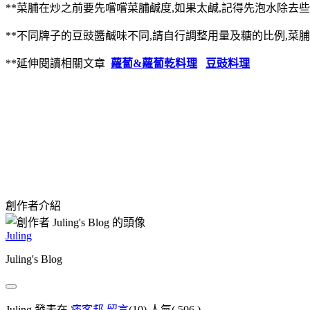
**菜脯在炒之前要先嚐嚐菜脯鹹度,如果太鹹,記得先泡水除去些
**不同牌子的豆豉醬鹹味不同,請自行調整用量及糖的比例,菜脯
**延伸閱讀相關文章
蘿蔔&蘿蔔乾料理
豆豉料理
創作者介紹
Juling
Juling's Blog
Juling 發表在
痞客邦
留言
(10)
人氣(
506
)