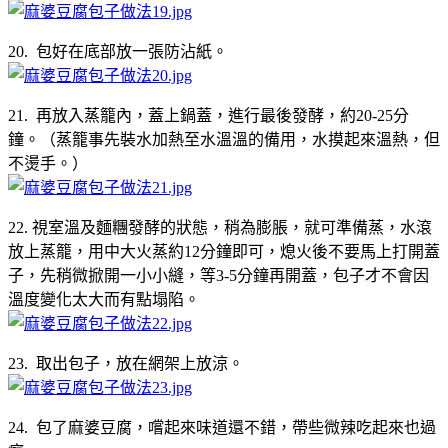
20. 包好在底部放一張防沾紙。
21. 再放入蒸籠內，蓋上鍋蓋，進行最後發酵，約20-25分
鐘。（蒸籠事先裝水加熱至水溫溫的備用，水摸起來溫熱，但
不燙手。）
22. 視室溫及麵糰發酵的狀態，稍為膨脹，就可準備蒸，水滾
放上蒸籠，用中大火蒸約12分鐘即可，熄火後不要馬上打開蓋
子，先稍微掀開一小小縫，等3-5分鐘再開蓋，包子才不會因
溫度變化太大而有點塌陷。
23. 取出包子，放在網架上放涼。
24. 包了麻婆豆腐，嚐起來味道還不錯，帶些微辣吃起來也過