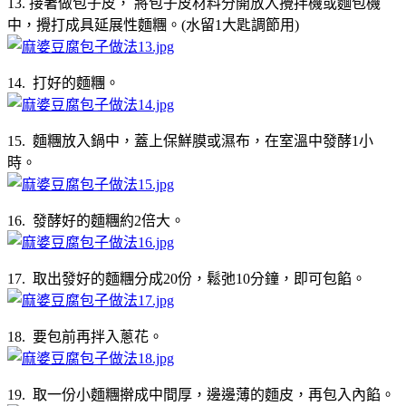
13. 接著做包子皮， 將包子皮材料分開放入攪拌機或麵包機
中，攪打成具延展性麵糰。(水留1大匙調節用)
14. 打好的麵糰。
15. 麵糰放入鍋中，蓋上保鮮膜或濕布，在室溫中發酵1小
時。
16. 發酵好的麵糰約2倍大。
17. 取出發好的麵糰分成20份，鬆弛10分鐘，即可包餡。
18. 要包前再拌入蔥花。
19. 取一份小麵糰擀成中間厚，邊邊薄的麵皮，再包入內餡。