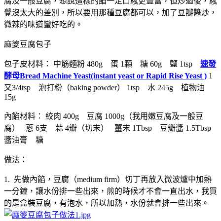
腐及一般豆腐，想說這樣的餡一定口感更豐富，但炒過後，感
覺沒太大的差別，所以要用那種豆腐都可以，加了豆瓣醬炒，
微辣的味道蠻好吃的。
麻婆豆腐包子
包子皮材料： 中筋麵粉 480g 蛋 1顆 糖 60g 鹽 1tsp
速發
酵母Bread Machine Yeast(instant yeast or Rapid Rise Yeast )
1
又3/4tsp 泡打粉（baking powder） 1tsp 水 245g 植物油
15g
內餡材料： 絞肉 400g 豆腐 1000g（我用嫩豆腐及一般豆
腐） 蔥 6支 蒜 4瓣（切末） 薑末 1Tbsp 豆瓣醬 1.5Tbsp
醬油膏 糖
做法：
1. 先做內餡，豆腐（medium firm）切丁再放入微波爐中加熱
一分鐘，讓水份排一些出來，煎的時候才不會一直出水，我買
的是盒裝豆腐，有泡水，所以加熱，水份就會排一些出來。