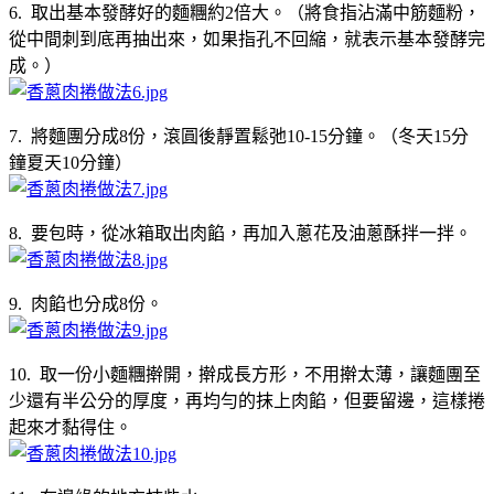
6. 取出基本發酵好的麵糰約2倍大。（將食指沾滿中筋麵粉，
從中間刺到底再抽出來，如果指孔不回縮，就表示基本發酵完
成。）
7. 將麵團分成8份，滾圓後靜置鬆弛10-15分鐘。（冬天15分
鐘夏天10分鐘）
8. 要包時，從冰箱取出肉餡，再加入蔥花及油蔥酥拌一拌。
9. 肉餡也分成8份。
10. 取一份小麵糰擀開，擀成長方形，不用擀太薄，讓麵團至
少還有半公分的厚度，再均勻的抹上肉餡，但要留邊，這樣捲
起來才黏得住。