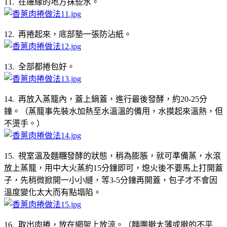
11. 在邊緣的地方抹些水。
12. 再捲起來，底部墊一張防沾紙。
13. 全部都捲包好。
14. 再放入蒸籠內，蓋上鍋蓋，進行最後發酵，約20-25分
鐘。（蒸籠事先裝水加熱至水溫溫的備用，水摸起來溫熱，但
不燙手。）
15. 視室溫及麵糰發酵的狀態，稍為膨脹，就可準備蒸，水滾
放上蒸籠，用中大火蒸約15分鐘即可，熄火後不要馬上打開蓋
子，先稍微掀開一小小縫，等3-5分鐘再開蓋，包子才不會因
溫度變化太大而有點塌陷。
16. 取出肉捲，放在網架上放涼。（麵團擀太薄或擀的不平