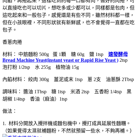
肉餡，再捲起來，這樣吃到的每一口都有肉，做好的肉捲，可
以直接吃也可以切片，想吃多或少都可以，同樣都是包肉，但
這吃起來和一般包子，感覺還是有些不同，雖然材料都一樣，
但在小孩眼裡，不同形狀就有新鮮感，也不會覺得一直都在吃
包子。
香蔥肉捲
材料： 中筋麵粉 500g 蛋 1顆 糖 60g 鹽 1tsp
速發酵母
Bread Machine Yeast(instant yeast or Rapid Rise Yeast )
2tsp
泡打粉 1/2tsp 水 255g 植物油 15g
內餡材料： 絞肉 300g 薑泥或末 1tsp 蔥 2支 油蔥酥 2Tbsp
調味料： 醬油 1Tbsp 糖 1tsp 米酒 2tsp 五香粉 1/4tsp 黑
胡椒 1/4tsp 香油（麻油）1tsp
做法：
1. 材料分開放入攪拌機或麵包機中，攪打成具延展性麵糰。
（如果覺得太濕就補麵粉，不然就預留一些水，不夠再補。）