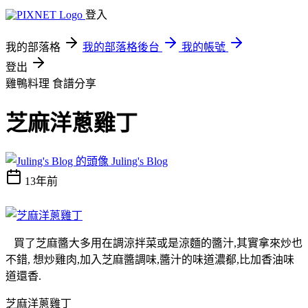
登入
我的部落格
我的部落格後台
我的帳號
登出
雞鴨料理
食譜分享
芝麻洋蔥雞丁
Juling's Blog
13年前
買了芝麻醬大多用在調涼拌菜或是涼麵的醬汁,其實拿來炒也
不錯, 想炒雞肉,加入芝麻醬調味,醬汁的味道濃郩,比加香油味
道還香.
芝麻洋蔥雞丁