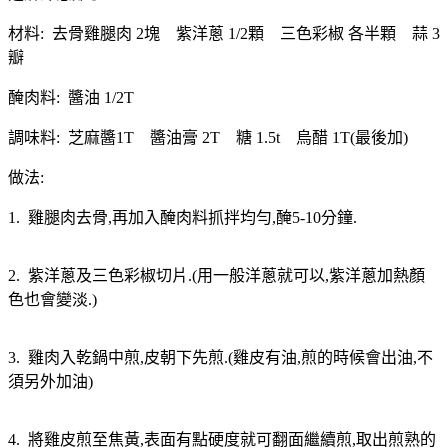
材料: 去骨雞腿肉 2塊 紫洋蔥 1/2顆 三色彩椒 各半顆 蒜 3
瓣
醃肉料: 醬油 1/2T
調味料: 芝麻醬1T 醬油膏 2T 糖 1.5t 烏醋 1T(最後加)
做法:
1. 雞腿肉去骨,再加入醃肉料抓拌均勻,醃5-10分鐘.
2. 紫洋蔥及三色彩椒切片.(用一般洋蔥就可以,紫洋蔥加熱顏
色也會變淡.)
3. 雞肉入乾鍋中煎,皮朝下先煎.(雞皮有油,煎的時候會出油,不
須另外加油)
4. 將雞皮煎至焦黃,表面有點硬度就可翻面繼續煎,取出煎熟的