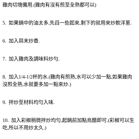
雞肉切塊備用.(雞肉有沒有煎至全熟都可以)
5. 如果鍋中的油太多,先舀一些起來,剩下的就用來炒軟洋蔥.
6. 加入蒜末炒香.
7. 加入雞肉及調味料炒勻.
8. 加入1/4-1/2杯的水.(雞肉有煎熟,水可以少加一點,如果雞肉
沒煎全熟,水就要多加一點來炒.)
9. 拌炒至材料均勻入味.
10. 加入彩椒稍微拌炒均勻,起鍋前加點烏醋即可.(彩椒可以生
吃,所以不用炒太久.)