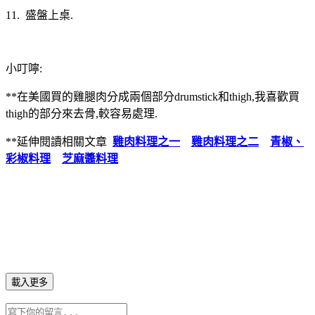
11. 盛盤上桌.
小叮嚀:
**在美國買的雞腿肉分成兩個部分drumstick和thigh,我喜歡買
thigh的部分來去骨,較容易處理.
**延伸閱讀相關文章
雞肉料理之一
雞肉料理之二
青椒、
彩椒料理
芝麻醬料理
載入更多