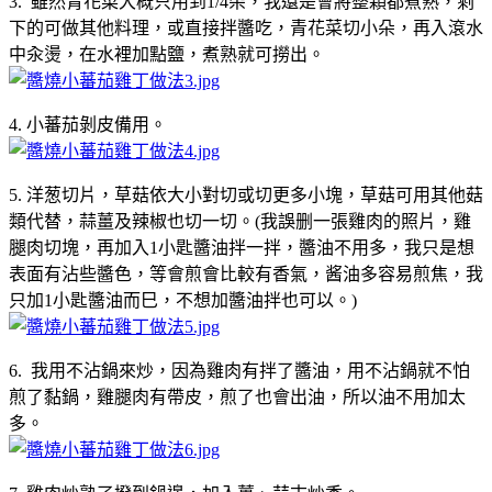
3. 雖然青花菜大概只用到1/4朵，我還是會將整顆都煮熟，剩
下的可做其他料理，或直接拌醬吃，青花菜切小朵，再入滾水
中汆燙，在水裡加點鹽，煮熟就可撈出。
4. 小蕃茄剝皮備用。
5. 洋葱切片，草菇依大小對切或切更多小塊，草菇可用其他菇
類代替，蒜薑及辣椒也切一切。(我誤删一張雞肉的照片，雞
腿肉切塊，再加入1小匙醬油拌一拌，醬油不用多，我只是想
表面有沾些醬色，等會煎會比較有香氣，酱油多容易煎焦，我
只加1小匙醬油而巳，不想加醬油拌也可以。)
6. 我用不沾鍋來炒，因為雞肉有拌了醬油，用不沾鍋就不怕
煎了黏鍋，雞腿肉有帶皮，煎了也會出油，所以油不用加太
多。