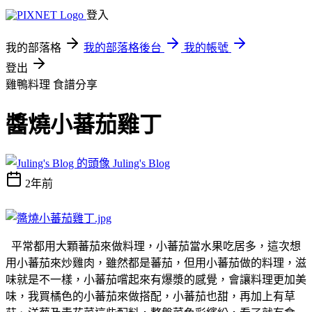
登入
我的部落格
我的部落格後台
我的帳號
登出
雞鴨料理
食譜分享
醬燒小蕃茄雞丁
Juling's Blog
2年前
平常都用大顆蕃茄來做料理，小蕃茄當水果吃居多，這次想
用小蕃茄來炒雞肉，雖然都是蕃茄，但用小蕃茄做的料理，滋
味就是不一樣，小蕃茄嚐起來有爆漿的感覺，會讓料理更加美
味，我買橘色的小蕃茄來做搭配，小蕃茄也甜，再加上有草