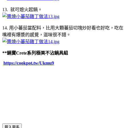
13. 就可熄火起鍋。
14. 用小蕃茄當配料，比用大顆蕃茄切塊炒好看也好吃，吃在
嘴裡有爆漿的感覺，滋味很不錯。
**鍋寶Crete系列極美不沾鍋具組
https://cookpot.tw/Ukmu9
載入更多