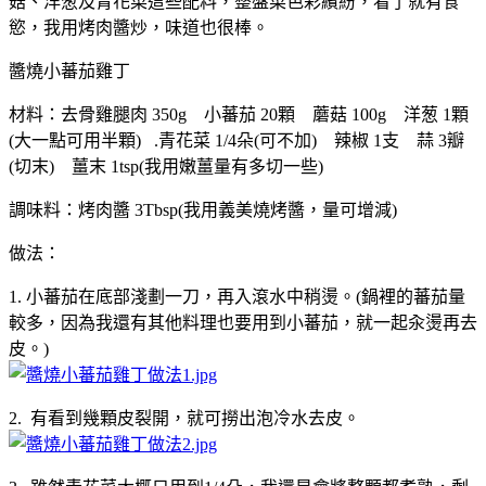
菇、洋葱及青花菜這些配料，整盤菜色彩繽紛，看了就有食
慾，我用烤肉醬炒，味道也很棒。
醬燒小蕃茄雞丁
材料：去骨雞腿肉 350g 小蕃茄 20顆 蘑菇 100g 洋葱 1顆
(大一點可用半顆) .青花菜 1/4朵(可不加) 辣椒 1支 蒜 3瓣
(切末) 薑末 1tsp(我用嫩薑量有多切一些)
調味料：烤肉醬 3Tbsp(我用義美燒烤醬，量可增減)
做法：
1. 小蕃茄在底部淺劃一刀，再入滾水中稍燙。(鍋裡的蕃茄量
較多，因為我還有其他料理也要用到小蕃茄，就一起汆燙再去
皮。)
2. 有看到幾顆皮裂開，就可撈出泡冷水去皮。